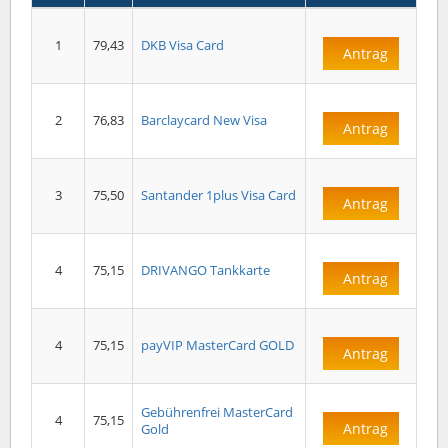
1
79,43
DKB Visa Card
Antrag
2
76,83
Barclaycard New Visa
Antrag
3
75,50
Santander 1plus Visa Card
Antrag
4
75,15
DRIVANGO Tankkarte
Antrag
4
75,15
payVIP MasterCard GOLD
Antrag
Gebührenfrei MasterCard
4
75,15
Antrag
Gold