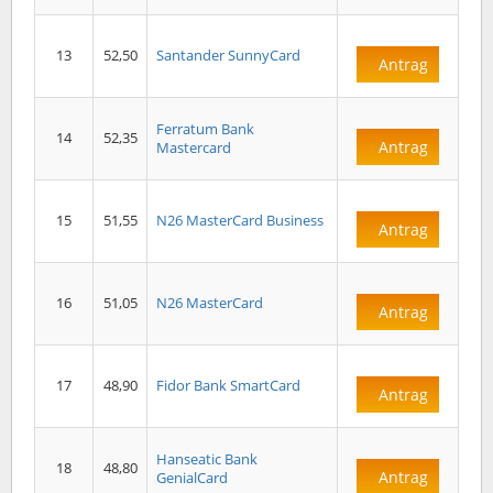
13
52,50
Santander SunnyCard
Antrag
Ferratum Bank
14
52,35
Antrag
Mastercard
15
51,55
N26 MasterCard Business
Antrag
16
51,05
N26 MasterCard
Antrag
17
48,90
Fidor Bank SmartCard
Antrag
Hanseatic Bank
18
48,80
Antrag
GenialCard