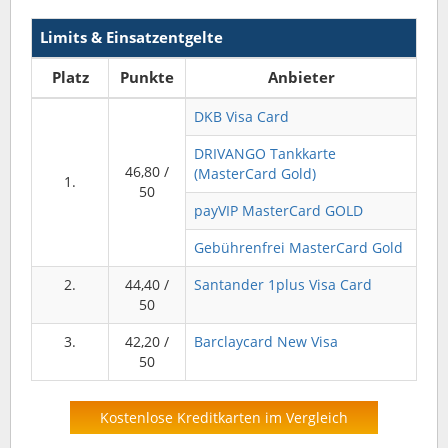
Limits & Einsatzentgelte
Platz
Punkte
Anbieter
DKB Visa Card
DRIVANGO Tankkarte
46,80 /
(MasterCard Gold)
1.
50
payVIP MasterCard GOLD
Gebührenfrei MasterCard Gold
2.
44,40 /
Santander 1plus Visa Card
50
3.
42,20 /
Barclaycard New Visa
50
Kostenlose Kreditkarten im Vergleich