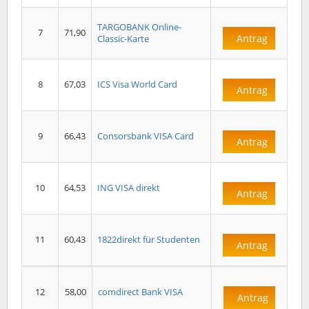
TARGOBANK Online-
7
71,90
Antrag
Classic-Karte
8
67,03
ICS Visa World Card
Antrag
9
66,43
Consorsbank VISA Card
Antrag
10
64,53
ING VISA direkt
Antrag
11
60,43
1822direkt für Studenten
Antrag
12
58,00
comdirect Bank VISA
Antrag