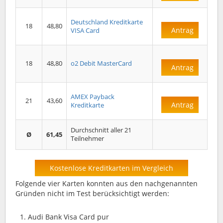
Deutschland Kreditkarte
18
48,80
Antrag
VISA Card
18
48,80
o2 Debit MasterCard
Antrag
AMEX Payback
21
43,60
Antrag
Kreditkarte
Durchschnitt aller 21
Ø
61,45
Teilnehmer
Kostenlose Kreditkarten im Vergleich
Folgende vier Karten konnten aus den nachgenannten
Gründen nicht im Test berücksichtigt werden:
Audi Bank Visa Card pur