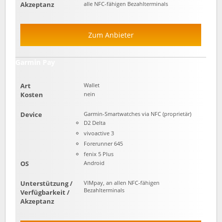
Akzeptanz
alle NFC-fähigen Bezahlterminals
Zum Anbieter
Garmin Pay
Art
Wallet
Kosten
nein
Device
Garmin-Smartwatches via NFC (proprietär)
D2 Delta
vivoactive 3
Forerunner 645
fenix 5 Plus
OS
Android
Unterstützung /
VIMpay, an allen NFC-fähigen
Bezahlterminals
Verfügbarkeit /
Akzeptanz