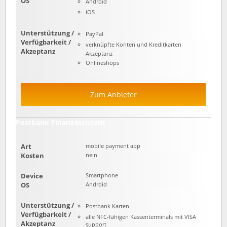
OS
Android
iOS
Unterstützung /
PayPal
Verfügbarkeit /
verknüpfte Konten und Kreditkarten
Akzeptanz
Akzeptanz
Onlineshops
Zum Anbieter
Postbank Finanzassistent
Art
mobile payment app
Kosten
nein
Device
Smartphone
OS
Android
Unterstützung /
Postbank Karten
Verfügbarkeit /
alle NFC-fähigen Kassenterminals mit VISA
Akzeptanz
support