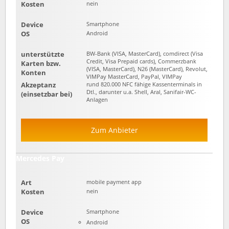
Kosten
nein
Device
Smartphone
OS
Android
unterstützte
BW-Bank (VISA, MasterCard), comdirect (Visa
Credit, Visa Prepaid cards), Commerzbank
Karten bzw.
(VISA, MasterCard), N26 (MasterCard), Revolut,
Konten
VIMPay MasterCard, PayPal, VIMPay
Akzeptanz
rund 820.000 NFC fähige Kassenterminals in
Dtl., darunter u.a. Shell, Aral, Sanifair-WC-
(einsetzbar bei)
Anlagen
Zum Anbieter
Mercedes Pay
Art
mobile payment app
Kosten
nein
Device
Smartphone
OS
Android