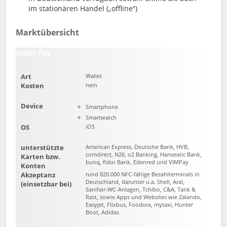
im stationären Handel („offline“)
Marktübersicht
Apple Pay
Art
Wallet
Kosten
nein
Device
Smartphone
Smartwatch
OS
iOS
unterstützte
American Express, Deutsche Bank, HVB,
comdirect, N26, o2 Banking, Hanseatic Bank,
Karten bzw.
bunq, fidor Bank, Edenred und VIMPay
Konten
Akzeptanz
rund 820.000 NFC-fähige Bezahlterminals in
Deutschland, darunter u.a. Shell, Aral,
(einsetzbar bei)
Sanifair-WC-Anlagen, Tchibo, C&A, Tank &
Rast, sowie Apps und Websites wie Zalando,
Easyjet, Flixbus, Foodora, mytaxi, Hunter
Boot, Adidas