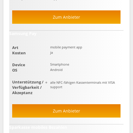
Zum Anbieter
Samsung Pay
Art
mobile payment app
Kosten
ja
Device
Smartphone
OS
Android
Unterstützung /
alle NFC-fähigen Kassenterminals mit VISA
Verfügbarkeit /
support
Akzeptanz
Zum Anbieter
Sparkasse mobiles Bezahlen