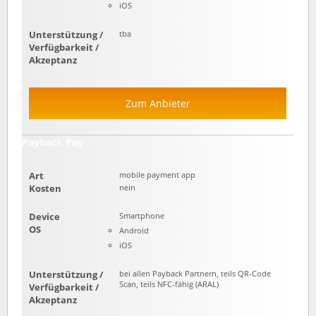
iOS
Unterstützung /
tba
Verfügbarkeit /
Akzeptanz
Zum Anbieter
Payback Pay
Art
mobile payment app
Kosten
nein
Device
Smartphone
OS
Android
iOS
Unterstützung /
bei allen Payback Partnern, teils QR-Code
Scan, teils NFC-fähig (ARAL)
Verfügbarkeit /
Akzeptanz