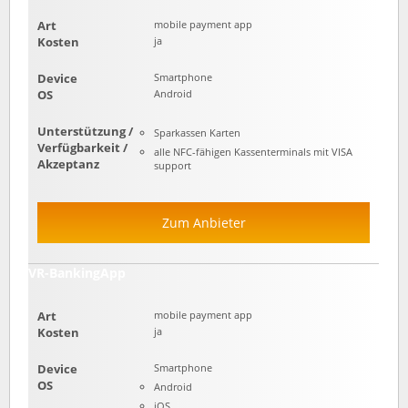
Art
mobile payment app
Kosten
ja
Device
Smartphone
OS
Android
Unterstützung /
Sparkassen Karten
Verfügbarkeit /
alle NFC-fähigen Kassenterminals mit VISA
Akzeptanz
support
Zum Anbieter
VR-BankingApp
Art
mobile payment app
Kosten
ja
Device
Smartphone
OS
Android
iOS