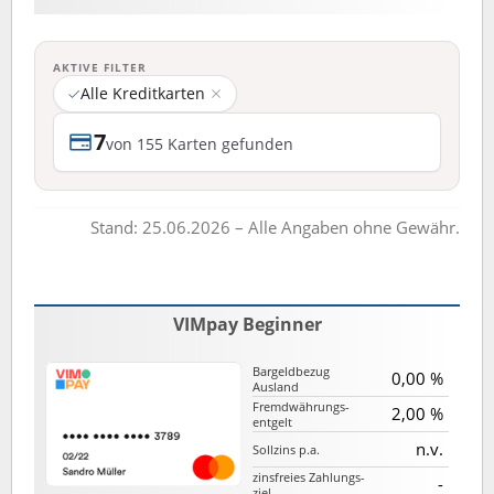
AKTIVE FILTER
Alle Kreditkarten
7
von 155 Karten gefunden
Stand: 25.06.2026 – Alle Angaben ohne Gewähr.
VIMpay Beginner
Bargeld­bezug
0,00 %
Ausland
Fremd­währungs­
2,00 %
entgelt
n.v.
Sollzins p.a.
zinsfreies Zahlungs­
-
ziel