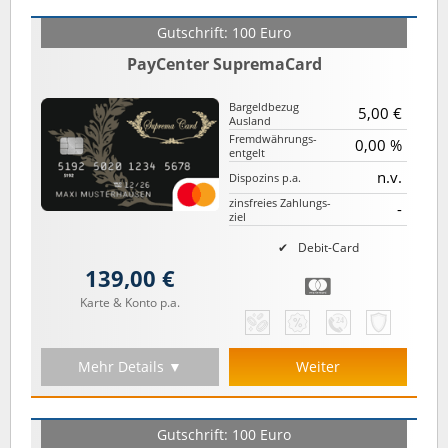
Gutschrift: 100 Euro
PayCenter SupremaCard
Bargeld­bezug
5,00 €
Ausland
Fremd­währungs­
0,00 %
entgelt
n.v.
Dispozins p.a.
zinsfreies Zahlungs­
-
ziel
Debit-Card
139,00 €
Karte & Konto p.a.
Mehr Details ▼
Weiter
Gutschrift: 100 Euro