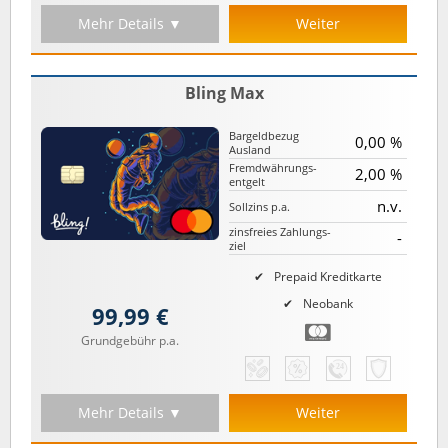
Mehr Details ▼
Weiter
Bling Max
Bargeld­bezug
0,00 %
Ausland
Fremd­währungs­
2,00 %
entgelt
n.v.
Sollzins p.a.
zinsfreies Zahlungs­
-
ziel
Prepaid Kreditkarte
Neobank
99,99 €
Grundgebühr p.a.
Mehr Details ▼
Weiter