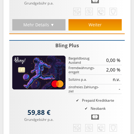
Grundgebühr p.a.
Mehr Details ▼
Weiter
Bling Plus
Bargeld­bezug
0,00 %
Ausland
Fremd­währungs­
2,00 %
entgelt
n.v.
Sollzins p.a.
zinsfreies Zahlungs­
-
ziel
Prepaid Kreditkarte
Neobank
59,88 €
Grundgebühr p.a.