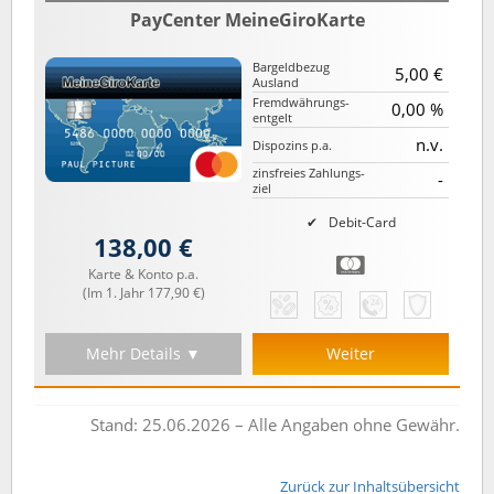
PayCenter MeineGiroKarte
Bargeld­bezug
5,00 €
Ausland
Fremd­währungs­
0,00 %
entgelt
n.v.
Dispozins p.a.
zinsfreies Zahlungs­
-
ziel
Debit-Card
138,00 €
Karte & Konto p.a.
(Im 1. Jahr 177,90 €)
Mehr Details ▼
Weiter
Stand: 25.06.2026 – Alle Angaben ohne Gewähr.
Zurück zur Inhaltsübersicht