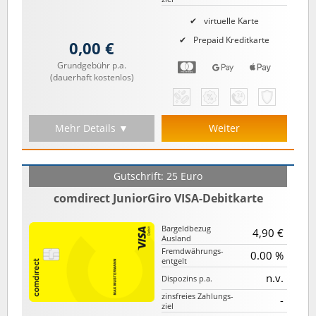
virtuelle Karte
Prepaid Kreditkarte
0,00 €
Grundgebühr p.a.
(dauerhaft kostenlos)
Mehr Details ▼
Weiter
Gutschrift: 25 Euro
comdirect JuniorGiro VISA-Debitkarte
Bargeld­bezug
4,90 €
Ausland
Fremd­währungs­
0.00 %
entgelt
n.v.
Dispozins p.a.
zinsfreies Zahlungs­
-
ziel