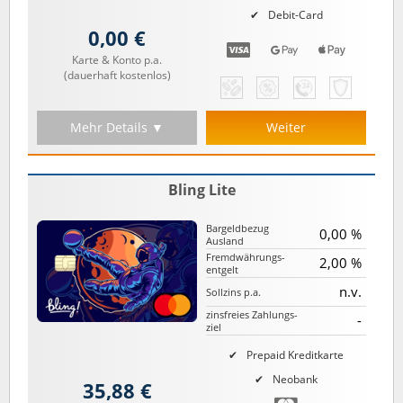
Debit-Card
0,00 €
Karte & Konto p.a.
(dauerhaft kostenlos)
Mehr Details ▼
Weiter
Bling Lite
Bargeld­bezug
0,00 %
Ausland
Fremd­währungs­
2,00 %
entgelt
n.v.
Sollzins p.a.
zinsfreies Zahlungs­
-
ziel
Prepaid Kreditkarte
Neobank
35,88 €