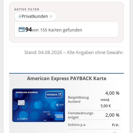
AKTIVE FILTER
Privatkunden
94
von 155 Karten gefunden
Stand: 04.08.2026 – Alle Angaben ohne Gewähr.
American Express PAYBACK Karte
4,00 %
Bargeld­bezug
mind.
Ausland
5,00 €
Fremd­währungs­
2,00 %
entgelt
n.v.
Sollzins p.a.