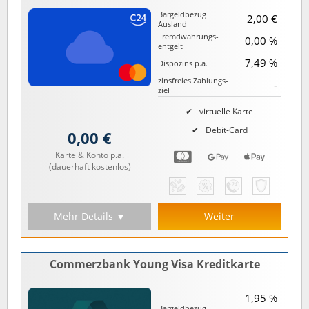
Bargeld­bezug
2,00 €
Ausland
Fremd­währungs­
0,00 %
entgelt
7,49 %
Dispozins p.a.
zinsfreies Zahlungs­
-
ziel
virtuelle Karte
Debit-Card
0,00 €
Karte & Konto p.a.
(dauerhaft kostenlos)
Mehr Details ▼
Weiter
Commerzbank Young Visa Kreditkarte
1,95 %
Bargeld­bezug