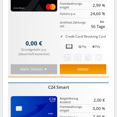
Fremd­währungs­
2,99 %
entgelt
24,60 %
Sollzins p.a.
bis
zinsfreies Zahlungs­
56 Tage
ziel
Credit Card/ Revolving Card
0,00 €
Grundgebühr p.a.
(dauerhaft kostenlos)
Mehr Details ▼
Weiter
C24 Smart
Bargeld­bezug
2,00 €
Ausland
Fremd­währungs­
0,00 %
entgelt
7,49 %
Dispozins p.a.