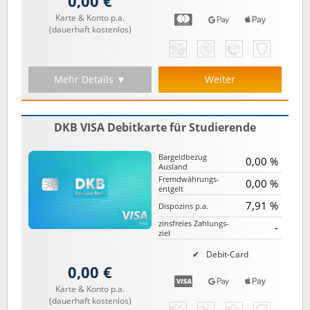
0,00 €
Karte & Konto p.a.
(dauerhaft kostenlos)
Mehr Details ▼
Weiter
DKB VISA Debitkarte für Studierende
Bargeld­bezug
0,00 %
Ausland
Fremd­währungs­
0,00 %
entgelt
7,91 %
Dispozins p.a.
zinsfreies Zahlungs­
-
ziel
Debit-Card
0,00 €
Karte & Konto p.a.
(dauerhaft kostenlos)