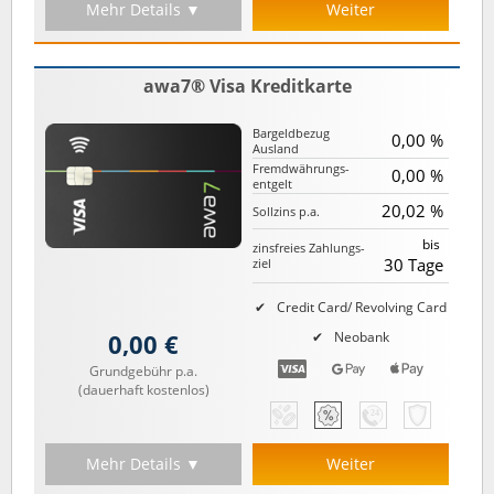
Mehr Details ▼
Weiter
awa7® Visa Kreditkarte
Bargeld­bezug
0,00 %
Ausland
Fremd­währungs­
0,00 %
entgelt
20,02 %
Sollzins p.a.
bis
zinsfreies Zahlungs­
30 Tage
ziel
Credit Card/ Revolving Card
0,00 €
Neobank
Grundgebühr p.a.
(dauerhaft kostenlos)
Mehr Details ▼
Weiter