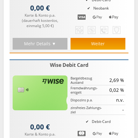
0,00 €
Neobank
Karte & Konto p.a.
(dauerhaft kostenlos,
einmalig 5,00 €)
Mehr Details ▼
Weiter
Wise Debit Card
Bargeld­bezug
2,69 %
Ausland
Fremd­währungs­
0,02 %
entgelt
n.v.
Dispozins p.a.
zinsfreies Zahlungs­
-
ziel
Debit-Card
0,00 €
Karte & Konto p.a.