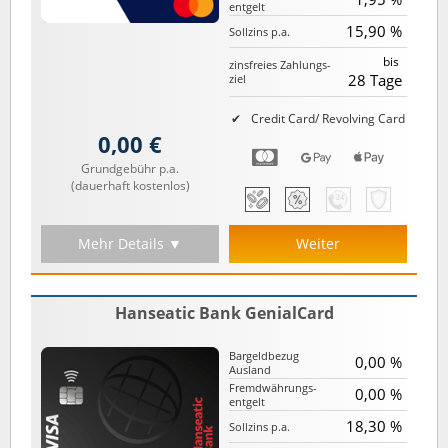
entgelt
15,90 %
Sollzins p.a.
bis
zinsfreies Zahlungs­
28 Tage
ziel
Credit Card/ Revolving Card
0,00 €
Grundgebühr p.a.
(dauerhaft kostenlos)
Mehr Details ▼
Weiter
Hanseatic Bank GenialCard
Bargeld­bezug
0,00 %
Ausland
Fremd­währungs­
0,00 %
entgelt
18,30 %
Sollzins p.a.