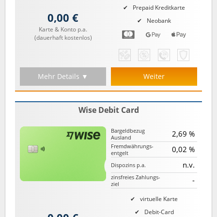
Prepaid Kreditkarte
0,00 €
Neobank
Karte & Konto p.a.
(dauerhaft kostenlos)
Mehr Details ▼
Weiter
Wise Debit Card
Bargeld­bezug
2,69 %
Ausland
Fremd­währungs­
0,02 %
entgelt
n.v.
Dispozins p.a.
zinsfreies Zahlungs­
-
ziel
virtuelle Karte
Debit-Card