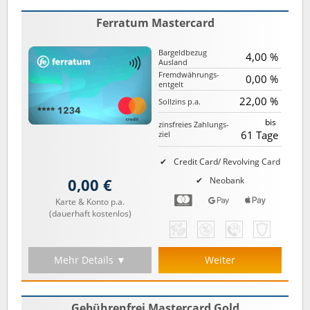
Ferratum Mastercard
Bargeld­bezug
4,00 %
Ausland
Fremd­währungs­
0,00 %
entgelt
22,00 %
Sollzins p.a.
bis
zinsfreies Zahlungs­
61 Tage
ziel
Credit Card/ Revolving Card
0,00 €
Neobank
Karte & Konto p.a.
(dauerhaft kostenlos)
Mehr Details ▼
Weiter
Gebührenfrei Mastercard Gold