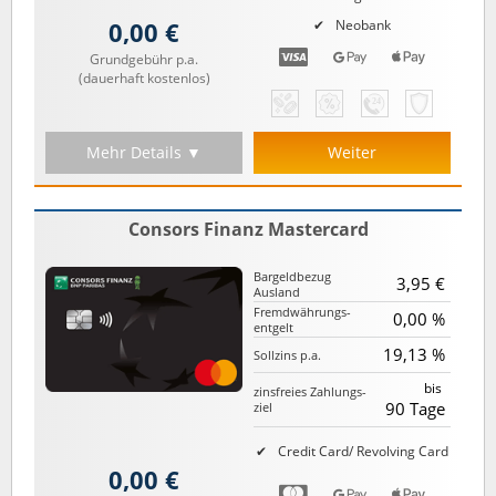
0,00 €
Neobank
Grundgebühr p.a.
(dauerhaft kostenlos)
Mehr Details ▼
Weiter
Consors Finanz Mastercard
Bargeld­bezug
3,95 €
Ausland
Fremd­währungs­
0,00 %
entgelt
19,13 %
Sollzins p.a.
bis
zinsfreies Zahlungs­
90 Tage
ziel
Credit Card/ Revolving Card
0,00 €