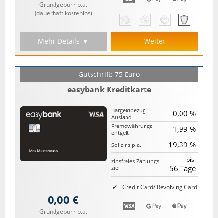
Grundgebühr p.a.
(dauerhaft kostenlos)
Mehr Details ▼
Weiter
Gutschrift: 75 Euro
easybank Kreditkarte
Bargeld­bezug
0,00 %
Ausland
Fremd­währungs­
1,99 %
entgelt
19,39 %
Sollzins p.a.
bis
zinsfreies Zahlungs­
56 Tage
ziel
Credit Card/ Revolving Card
0,00 €
Grundgebühr p.a.