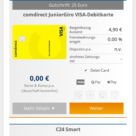
Gutschrift: 25 Euro
comdirect JuniorGiro VISA-Debitkarte
Bargeld­bezug
4,90 €
Ausland
Fremd­währungs­
0.00 %
entgelt
n.v.
Dispozins p.a.
zinsfreies Zahlungs­
-
ziel
Debit-Card
0,00 €
Karte & Konto p.a.
(dauerhaft kostenlos)
Mehr Details ▼
Weiter
C24 Smart