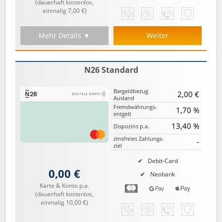
(dauerhaft kostenlos,
einmalig 7,00 €)
Mehr Details ▼
Weiter
N26 Standard
Bargeld­bezug
2,00 €
Ausland
Fremd­währungs­
1,70 %
entgelt
13,40 %
Dispozins p.a.
zinsfreies Zahlungs­
-
ziel
Debit-Card
0,00 €
Neobank
Karte & Konto p.a.
(dauerhaft kostenlos,
einmalig 10,00 €)