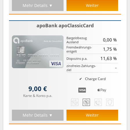
Mehr Details ▼
Weiter
apoBank apoClassicCard
Bargeld­bezug
0,00 %
Ausland
Fremd­währungs­
1,75 %
entgelt
11,63 %
Dispozins p.a.
zinsfreies Zahlungs­
-
ziel
Charge Card
9,00 €
Karte & Konto p.a.
Mehr Details ▼
Weiter