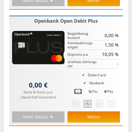
Mehr Details ▼
Weiter
Openbank Open Debit Plus
Bargeld­bezug
0,00 %
Ausland
Fremd­währungs­
1,50 %
entgelt
10,05 %
Dispozins p.a.
zinsfreies Zahlungs­
-
ziel
Debit-Card
0,00 €
Neobank
Karte & Konto p.a.
(dauerhaft kostenlos)
Mehr Details ▼
Weiter