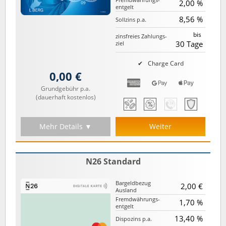
2,00 %
entgelt
8,56 %
Sollzins p.a.
bis
zinsfreies Zahlungs­
30 Tage
ziel
Charge Card
0,00 €
Grundgebühr p.a.
(dauerhaft kostenlos)
Mehr Details ▼
Weiter
N26 Standard
Bargeld­bezug
2,00 €
Ausland
Fremd­währungs­
1,70 %
entgelt
13,40 %
Dispozins p.a.