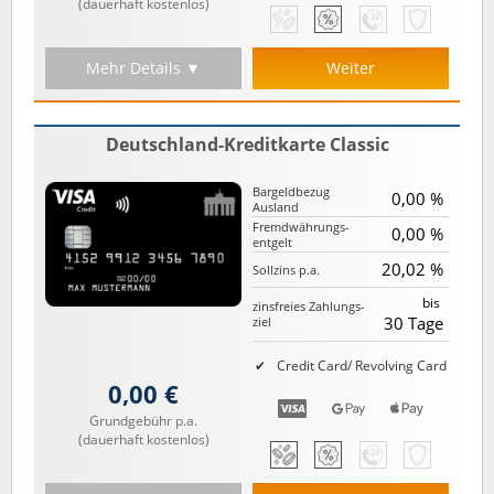
(dauerhaft kostenlos)
Mehr Details ▼
Weiter
Deutschland-Kreditkarte Classic
Bargeld­bezug
0,00 %
Ausland
Fremd­währungs­
0,00 %
entgelt
20,02 %
Sollzins p.a.
bis
zinsfreies Zahlungs­
30 Tage
ziel
Credit Card/ Revolving Card
0,00 €
Grundgebühr p.a.
(dauerhaft kostenlos)