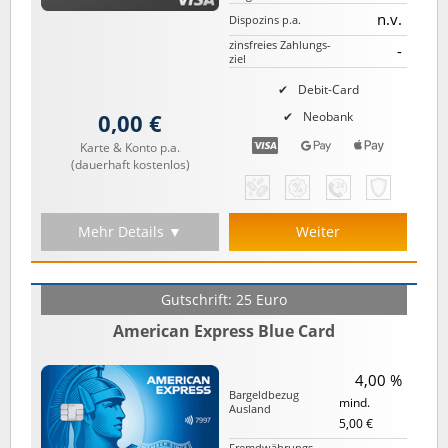
n.v.
Dispozins p.a.
zinsfreies Zahlungs­
-
ziel
Debit-Card
0,00 €
Neobank
Karte & Konto p.a.
(dauerhaft kostenlos)
Mehr Details ▼
Weiter
Gutschrift: 25 Euro
American Express Blue Card
4,00 %
Bargeld­bezug
mind.
Ausland
5,00 €
Fremd­währungs­