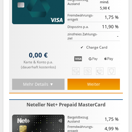
mind.
Ausland
5,98 €
Fremd­währungs­
1,75 %
entgelt
11,90 %
Dispozins p.a.
zinsfreies Zahlungs­
-
ziel
Charge Card
0,00 €
Karte & Konto p.a.
(dauerhaft kostenlos)
Mehr Details ▼
Weiter
Neteller Net+ Prepaid MasterCard
Bargeld­bezug
1,75 %
Ausland
Fremd­währungs­
4,99 %
entgelt