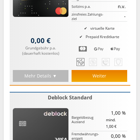
n.v.
Sollzins p.a.
zinsfreies Zahlungs­
-
ziel
virtuelle Karte
Prepaid Kreditkarte
0,00 €
Grundgebühr p.a.
(dauerhaft kostenlos)
Mehr Details ▼
Weiter
Deblock Standard
1,00 %
Bargeld­bezug
mind.
Ausland
1,00 €
Fremd­währungs­
0,00 %
entgelt