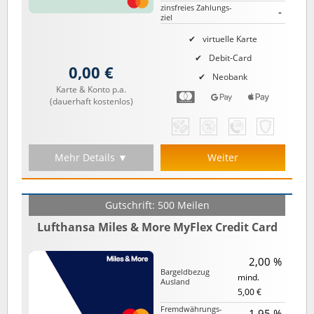
zinsfreies Zahlungs­
-
ziel
virtuelle Karte
Debit-Card
0,00 €
Neobank
Karte & Konto p.a.
(dauerhaft kostenlos)
Mehr Details ▼
Weiter
Gutschrift: 500 Meilen
Lufthansa Miles & More MyFlex Credit Card
2,00 %
Bargeld­bezug
mind.
Ausland
5,00 €
Fremd­währungs­
1,95 %