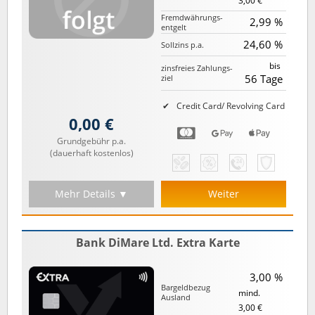
3,00 €
Fremd­währungs­
2,99 %
entgelt
24,60 %
Sollzins p.a.
bis
zinsfreies Zahlungs­
56 Tage
ziel
Credit Card/ Revolving Card
0,00 €
Grundgebühr p.a.
(dauerhaft kostenlos)
Mehr Details ▼
Weiter
Bank DiMare Ltd. Extra Karte
3,00 %
Bargeld­bezug
mind.
Ausland
3,00 €