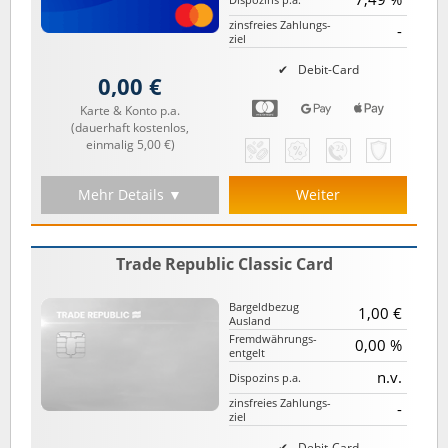
zinsfreies Zahlungs­
-
ziel
Debit-Card
0,00 €
Karte & Konto p.a.
(dauerhaft kostenlos,
einmalig 5,00 €)
Mehr Details ▼
Weiter
Trade Republic Classic Card
Bargeld­bezug
1,00 €
Ausland
Fremd­währungs­
0,00 %
entgelt
n.v.
Dispozins p.a.
zinsfreies Zahlungs­
-
ziel
Debit-Card