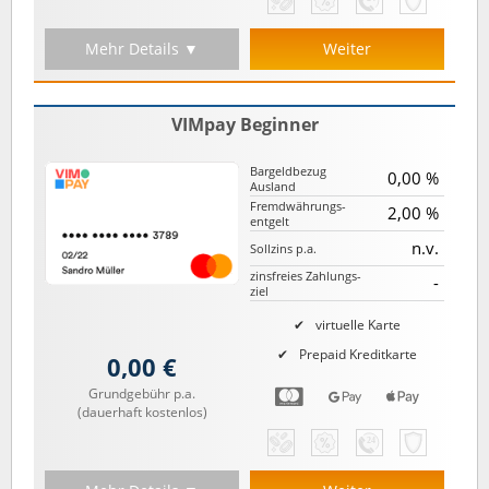
Mehr Details ▼
Weiter
VIMpay Beginner
Bargeld­bezug
0,00 %
Ausland
Fremd­währungs­
2,00 %
entgelt
n.v.
Sollzins p.a.
zinsfreies Zahlungs­
-
ziel
virtuelle Karte
Prepaid Kreditkarte
0,00 €
Grundgebühr p.a.
(dauerhaft kostenlos)