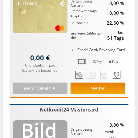
Bargeld­bezug
0,00 %
Ausland
Fremd­währungs­
0,00 %
entgelt
22,60 %
Sollzins p.a.
bis
zinsfreies Zahlungs­
51 Tage
ziel
Credit Card/ Revolving Card
0,00 €
Grundgebühr p.a.
(dauerhaft kostenlos)
Mehr Details ▼
Weiter
Netkredit24 Mastercard
3,00 %
Bargeld­bezug
mind.
Ausland