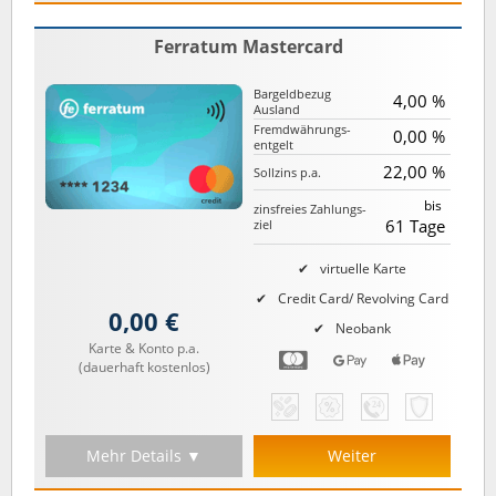
Ferratum Mastercard
Bargeld­bezug
4,00 %
Ausland
Fremd­währungs­
0,00 %
entgelt
22,00 %
Sollzins p.a.
bis
zinsfreies Zahlungs­
61 Tage
ziel
virtuelle Karte
Credit Card/ Revolving Card
0,00 €
Neobank
Karte & Konto p.a.
(dauerhaft kostenlos)
Mehr Details ▼
Weiter