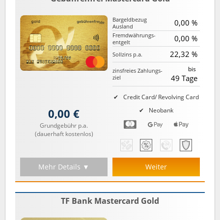
Bargeld­bezug
0,00 %
Ausland
Fremd­währungs­
0,00 %
entgelt
22,32 %
Sollzins p.a.
bis
zinsfreies Zahlungs­
49 Tage
ziel
Credit Card/ Revolving Card
0,00 €
Neobank
Grundgebühr p.a.
(dauerhaft kostenlos)
Mehr Details ▼
Weiter
TF Bank Mastercard Gold