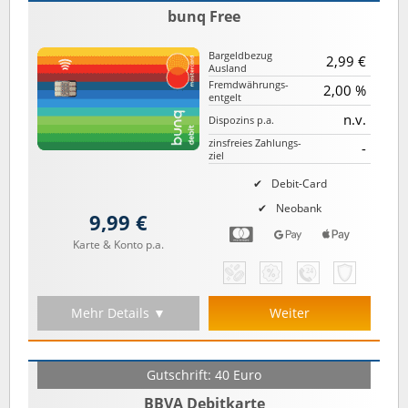
bunq Free
Bargeld­bezug
2,99 €
Ausland
Fremd­währungs­
2,00 %
entgelt
n.v.
Dispozins p.a.
zinsfreies Zahlungs­
-
ziel
Debit-Card
Neobank
9,99 €
Karte & Konto p.a.
Mehr Details ▼
Weiter
Gutschrift: 40 Euro
BBVA Debitkarte