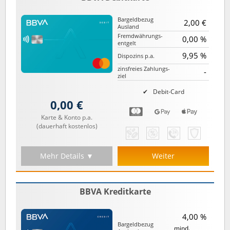
Bargeld­bezug
2,00 €
Ausland
Fremd­währungs­
0,00 %
entgelt
9,95 %
Dispozins p.a.
zinsfreies Zahlungs­
-
ziel
Debit-Card
0,00 €
Karte & Konto p.a.
(dauerhaft kostenlos)
Mehr Details ▼
Weiter
BBVA Kreditkarte
4,00 %
Bargeld­bezug
mind.