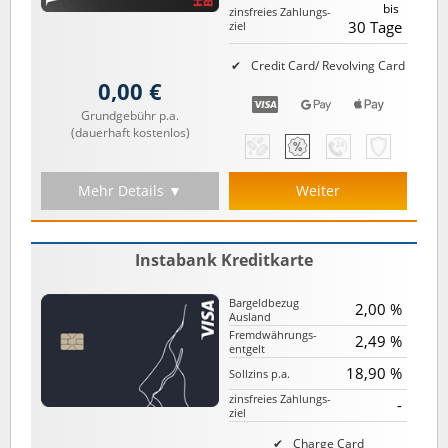
bis
zinsfreies Zahlungs­
30 Tage
ziel
Credit Card/ Revolving Card
0,00 €
Grundgebühr p.a.
(dauerhaft kostenlos)
Mehr Details ▼
Weiter
Instabank Kreditkarte
Bargeld­bezug
2,00 %
Ausland
Fremd­währungs­
2,49 %
entgelt
18,90 %
Sollzins p.a.
zinsfreies Zahlungs­
-
ziel
Charge Card