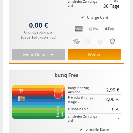
bis
zinsfreies Zahlungs­
30 Tage
ziel
Charge Card
0,00 €
Grundgebühr p.a.
(dauerhaft kostenlos)
Mehr Details ▼
Weiter
bunq Free
Bargeld­bezug
2,99 €
Ausland
Fremd­währungs­
2,00 %
entgelt
n.v.
Dispozins p.a.
zinsfreies Zahlungs­
-
ziel
virtuelle Karte