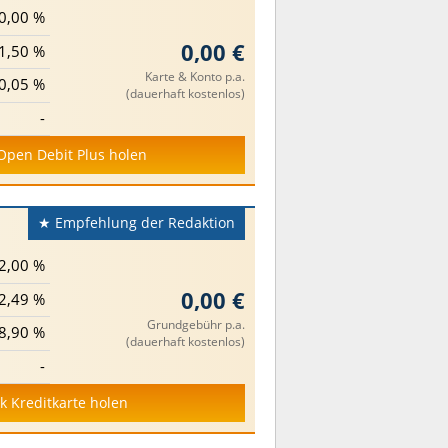
0,00 %
0,00 €
1,50 %
Karte & Konto p.a.
0,05 %
(dauerhaft kostenlos)
-
Open Debit Plus holen
★ Empfehlung der Redaktion
2,00 %
0,00 €
2,49 %
Grundgebühr p.a.
8,90 %
(dauerhaft kostenlos)
-
nk Kreditkarte holen