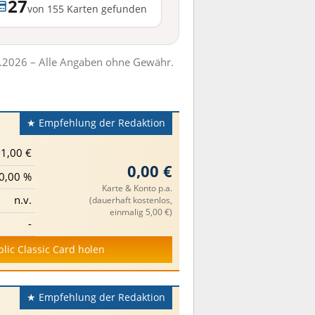
27
von 155 Karten gefunden
7.2026 – Alle Angaben ohne Gewähr.
★ Empfehlung der Redaktion
1,00 €
0,00 €
0,00 %
Karte & Konto p.a.
n.v.
(dauerhaft kostenlos,
einmalig 5,00 €)
-
blic Classic Card holen
★ Empfehlung der Redaktion