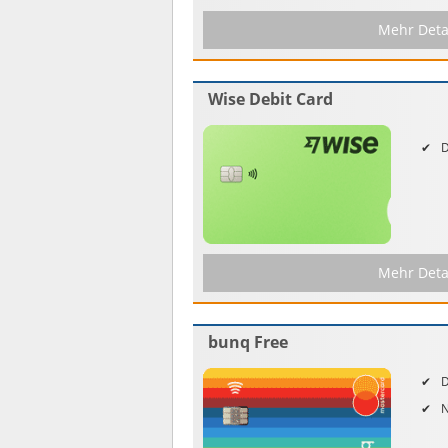
Mehr Deta
Wise Debit Card
D
Mehr Deta
bunq Free
D