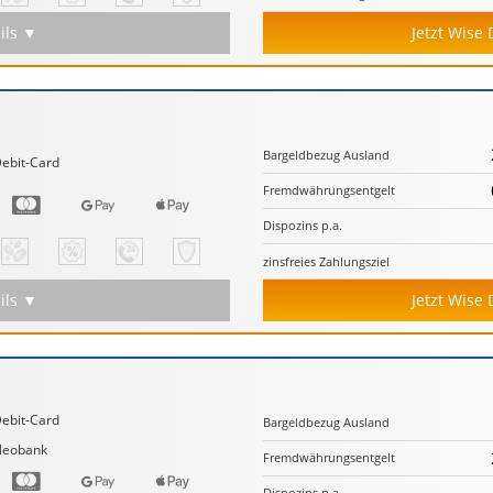
ils ▼
Jetzt Wise
Bargeld­bezug Ausland
ebit-Card
Fremd­währungs­entgelt
Dispozins p.a.
zinsfreies Zahlungs­ziel
ils ▼
Jetzt Wise
ebit-Card
Bargeld­bezug Ausland
Neobank
Fremd­währungs­entgelt
Dispozins p.a.