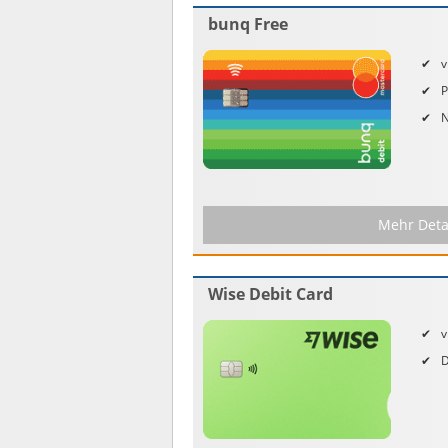
bunq Free
v
P
Mehr Deta
Wise Debit Card
v
D