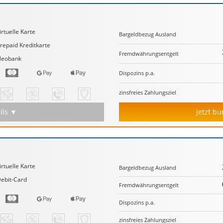
irtuelle Karte
Bargeld­bezug Ausland
repaid Kreditkarte
Fremd­währungs­entgelt
Neobank
Dispozins p.a.
zinsfreies Zahlungs­ziel
ils ▼
Jetzt b
irtuelle Karte
Bargeld­bezug Ausland
ebit-Card
Fremd­währungs­entgelt
Dispozins p.a.
zinsfreies Zahlungs­ziel