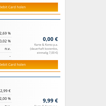
 Debit Card holen
2,69 %
0,00 €
0,02 %
Karte & Konto p.a.
n.v.
(dauerhaft kostenlos,
einmalig 7,00 €)
-
 Debit Card holen
2,99 €
2,00 %
9,99 €
n.v.