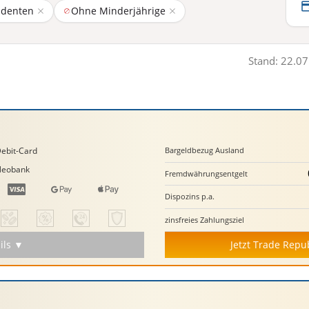
udenten
Ohne Minderjährige
Stand: 22.0
ebit-Card
Bargeld­bezug Ausland
Neobank
Fremd­währungs­entgelt
Dispozins p.a.
zinsfreies Zahlungs­ziel
ils ▼
Jetzt Trade Repu