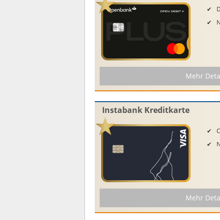
D
Mehr Deta
Instabank Kreditkarte
C
Mehr Deta