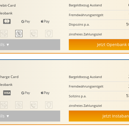
ebit-Card
Bargeld­bezug Ausland
Neobank
Fremd­währungs­entgelt
1
Dispozins p.a.
zinsfreies Zahlungs­ziel
ils ▼
Jetzt Openbank 
harge Card
Bargeld­bezug Ausland
Neobank
Fremd­währungs­entgelt
1
Sollzins p.a.
zinsfreies Zahlungs­ziel
ils ▼
Jetzt Instaba