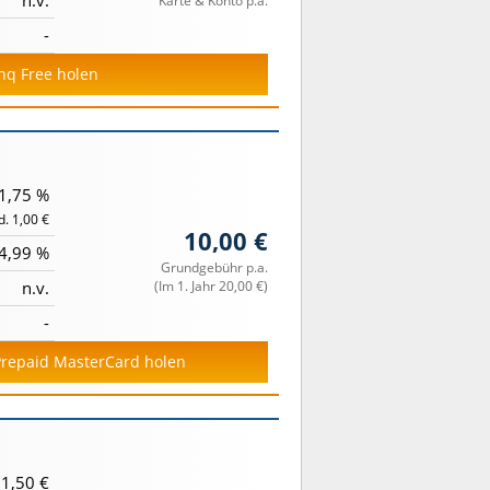
Karte & Konto p.a.
-
unq Free holen
1,75 %
. 1,00 €
10,00 €
4,99 %
Grundgebühr p.a.
n.v.
(Im 1. Jahr 20,00 €)
-
 Prepaid MasterCard holen
1,50 €