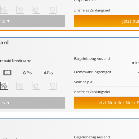
zinsfreies Zahlungs­ziel
ils ▼
Jetzt b
Card
Bargeld­bezug Ausland
repaid Kreditkarte
mind
Fremd­währungs­entgelt
Sollzins p.a.
zinsfreies Zahlungs­ziel
ils ▼
Jetzt Neteller Net+
Bargeld­bezug Ausland