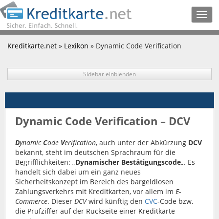
Togg
navig
Kreditkarte.net
»
Lexikon
» Dynamic Code Verification
Sidebar einblenden
Dynamic Code Verification – DCV
D
ynamic
C
ode
V
erification
, auch unter der Abkürzung
DCV
bekannt, steht im deutschen Sprachraum für die
Begrifflichkeiten: „
Dynamischer Bestätigungscode
„. Es
handelt sich dabei um ein ganz neues
Sicherheitskonzept im Bereich des bargeldlosen
Zahlungsverkehrs mit Kreditkarten, vor allem im
E-
Commerce
. Dieser
DCV
wird künftig den
CVC
-Code bzw.
die Prüfziffer auf der Rückseite einer Kreditkarte