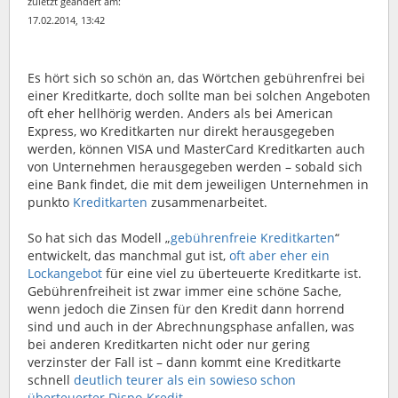
zuletzt geändert am:
17.02.2014, 13:42
Es hört sich so schön an, das Wörtchen gebührenfrei bei
einer Kreditkarte, doch sollte man bei solchen Angeboten
oft eher hellhörig werden.
Anders als bei American
Express, wo Kreditkarten nur direkt herausgegeben
werden, können VISA und MasterCard Kreditkarten auch
von Unternehmen herausgegeben werden – sobald sich
eine Bank findet, die mit dem jeweiligen Unternehmen in
punkto
Kreditkarten
zusammenarbeitet.
So hat sich das Modell „
gebührenfreie Kreditkarten
“
entwickelt, das manchmal gut ist,
oft aber eher ein
Lockangebot
für eine viel zu überteuerte Kreditkarte ist.
Gebührenfreiheit ist zwar immer eine schöne Sache,
wenn jedoch die Zinsen für den Kredit dann horrend
sind und auch in der Abrechnungsphase anfallen, was
bei anderen Kreditkarten nicht oder nur gering
verzinster der Fall ist – dann kommt eine Kreditkarte
schnell
deutlich teurer als ein sowieso schon
überteuerter Dispo-Kredit
.