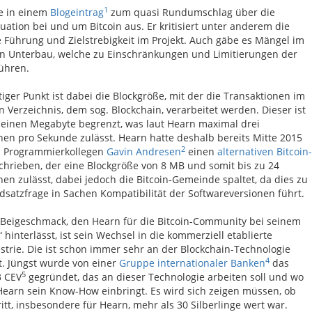
1
e in einem
Blogeintrag
zum quasi Rundumschlag über die
tuation bei und um Bitcoin aus. Er kritisiert unter anderem die
Führung und Zielstrebigkeit im Projekt. Auch gäbe es Mängel im
n Unterbau, welche zu Einschränkungen und Limitierungen der
ühren.
iger Punkt ist dabei die Blockgröße, mit der die Transaktionen im
 Verzeichnis, dem sog. Blockchain, verarbeitet werden. Dieser ist
f einen Megabyte begrenzt, was laut Hearn maximal drei
nen pro Sekunde zulässt. Hearn hatte deshalb bereits Mitte 2015
2
m Programmierkollegen
Gavin Andresen
einen
alternativen Bitcoin-
hrieben, der eine Blockgröße von 8 MB und somit bis zu 24
nen zulässt, dabei jedoch die Bitcoin-Gemeinde spaltet, da dies zu
dsatzfrage in Sachen Kompatibilität der Softwareversionen führt.
Beigeschmack, den Hearn für die Bitcoin-Community bei seinem
hinterlässt, ist sein Wechsel in die kommerziell etablierte
strie. Die ist schon immer sehr an der Blockchain-Technologie
4
rt. Jüngst wurde von einer
Gruppe internationaler Banken
das
5
3 CEV
gegründet, das an dieser Technologie arbeiten soll und wo
earn sein Know-How einbringt. Es wird sich zeigen müssen, ob
itt, insbesondere für Hearn, mehr als 30 Silberlinge wert war.