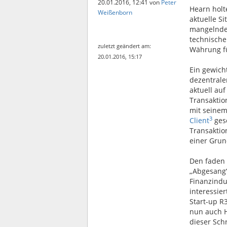
20.01.2016, 12:41
von
Peter
Hearn holt
Weißenborn
aktuelle Si
mangelnde 
technische
zuletzt geändert am:
Währung f
20.01.2016, 15:17
Ein gewicht
dezentralen
aktuell au
Transaktio
mit seine
3
Client
gesc
Transaktio
einer Grun
Den faden 
„Abgesang“ 
Finanzindu
interessie
Start-up R
nun auch H
dieser Schr