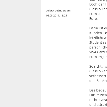
Doch der T
Classic-Ka
zuletzt geändert am:
Euro zu ha
06.08.2014, 18:25
Euro.
Dafür ist 
Kunden, Bo
letztlich:
Student se
persönlich
VISA Card 
Euro im Jah
So richtig
Classic-Kar
verbessert,
den Banken
Das bedeut
Für Studen
nicht. Ger
und attrak