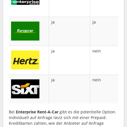
Ar
er
ja
ja
nu
be
Fa
ja
nein
Pr
Kr
we
ni
ja
nein
Pr
Kr
we
ni
Bei
Enterprise Rent-A-Car
gibt es die potentielle Option.
Individuell auf Anfrage lässt sich mit einer Prepaid-
Kreditkarten zahlen, wie der Anbieter auf Anfrage