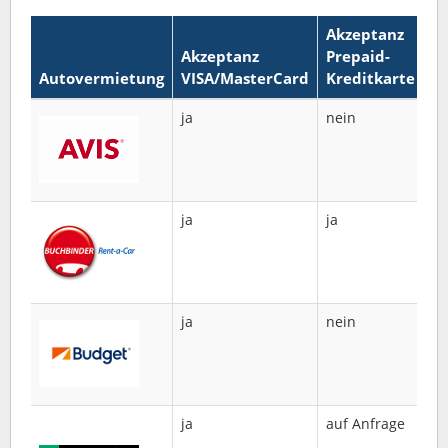
Akzeptanz
Akzeptanz
Prepaid-
Autovermietung
VISA/MasterCard
Kreditkarte
De
ja
nein
Pr
Kr
we
ni
ja
ja
E
Co
pe
ja
nein
Pr
Kr
we
ni
ja
auf Anfrage
Na
Wo