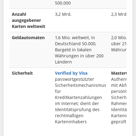
500.000
Anzahl
3,2 Mrd.
2,3 Mrd.
ausgegebener
Karten weltweit
Geldautomaten
1,6 Mio. weltweit, in
2,0 Mio. wel
Deutschland 50.000,
über 210 Lä
Bargeld in lokalen
Währungen
Währungen in über 200
Ländern
Sicherheit
Verified by Visa
MasterCard
passwortgestützter
Authentifiz
Sicherheitsmechanismus
mit Abfrage
für
persönliche
Kreditkartenzahlungen
Sicherheits
im Internet; dient der
Rahmen des
Identitätsprüfung des
Identität de
rechtmäßigen
Karteninhab
Karteninhabers
geprüft