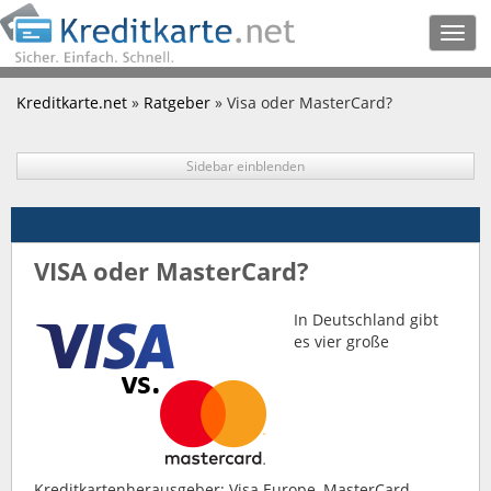
Togg
navig
Kreditkarte.net
»
Ratgeber
» Visa oder MasterCard?
Sidebar einblenden
VISA oder MasterCard?
In Deutschland gibt
es vier große
Kreditkartenherausgeber: Visa Europe, MasterCard