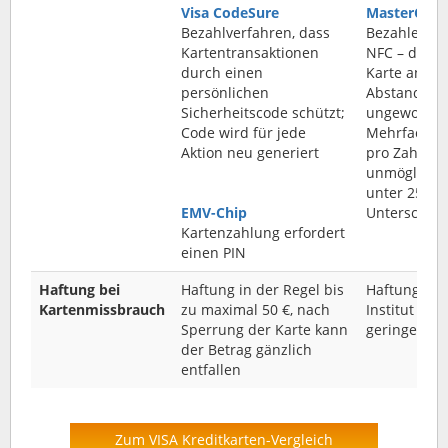
Visa CodeSure
MasterCard
Bezahlverfahren, dass
Bezahlen mi
Kartentransaktionen
NFC – durch
durch einen
Karte an da
persönlichen
Abstand von
Sicherheitscode schützt;
ungewollte
Code wird für jede
Mehrfachab
Aktion neu generiert
pro Zahlung
unmöglich; 
unter 25 € 
EMV-Chip
Unterschrift
Kartenzahlung erfordert
einen PIN
Haftung bei
Haftung in der Regel bis
Haftung mi
Kartenmissbrauch
zu maximal 50 €, nach
Institut fes
Sperrung der Karte kann
geringen Be
der Betrag gänzlich
entfallen
Zum VISA Kreditkarten-Vergleich