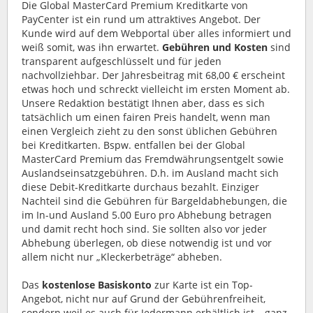
Die Global MasterCard Premium Kreditkarte von
PayCenter ist ein rund um attraktives Angebot. Der
Kunde wird auf dem Webportal über alles informiert und
weiß somit, was ihn erwartet.
Gebühren und Kosten
sind
transparent aufgeschlüsselt und für jeden
nachvollziehbar. Der Jahresbeitrag mit 68,00 € erscheint
etwas hoch und schreckt vielleicht im ersten Moment ab.
Unsere Redaktion bestätigt Ihnen aber, dass es sich
tatsächlich um einen fairen Preis handelt, wenn man
einen Vergleich zieht zu den sonst üblichen Gebühren
bei Kreditkarten. Bspw. entfallen bei der Global
MasterCard Premium das Fremdwährungsentgelt sowie
Auslandseinsatzgebühren. D.h. im Ausland macht sich
diese Debit-Kreditkarte durchaus bezahlt. Einziger
Nachteil sind die Gebühren für Bargeldabhebungen, die
im In-und Ausland 5.00 Euro pro Abhebung betragen
und damit recht hoch sind. Sie sollten also vor jeder
Abhebung überlegen, ob diese notwendig ist und vor
allem nicht nur „Kleckerbeträge“ abheben.
Das
kostenlose Basiskonto
zur Karte ist ein Top-
Angebot, nicht nur auf Grund der Gebührenfreiheit,
sondern weil es auch für Jedermann erhältlich ist – ganz