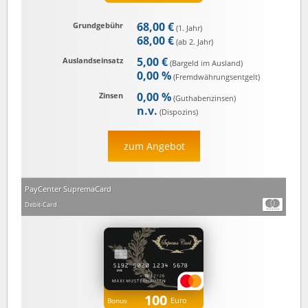
68,00 €
Grundgebühr
(1. Jahr)
68,00 €
(ab 2. Jahr)
5,00 €
Auslandseinsatz
(Bargeld im Ausland)
0,00 %
(Fremd­währungs­entgelt)
0,00 %
Zinsen
(Guthaben­zinsen)
n.v.
(Dispozins)
zum Angebot
PayCenter SupremaCard
Debit-Card
100
Euro
Bonus