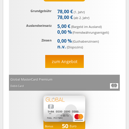
78,00 €
Grundgebühr
(1. Jahr)
78,00 €
(ab 2. Jahr)
5,00 €
Auslandseinsatz
(Bargeld im Ausland)
0,00 %
(Fremd­währungs­entgelt)
0,00 %
Zinsen
(Guthaben­zinsen)
n.v.
(Dispozins)
zum Angebot
Global MasterCard Premium
Debit-Card
50
Euro
Bonus