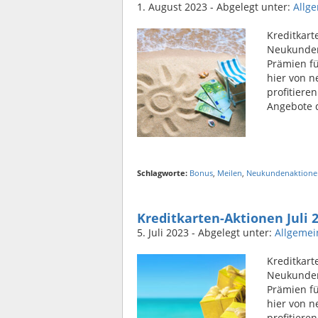
1. August 2023
- Abgelegt unter:
Allg
Kreditkart
Neukunden 
Prämien f
hier von n
profitiere
Angebote 
Schlagworte:
Bonus
,
Meilen
,
Neukundenaktione
Kreditkarten-Aktionen Juli 
5. Juli 2023
- Abgelegt unter:
Allgemei
Kreditkart
Neukunden 
Prämien f
hier von n
profitiere