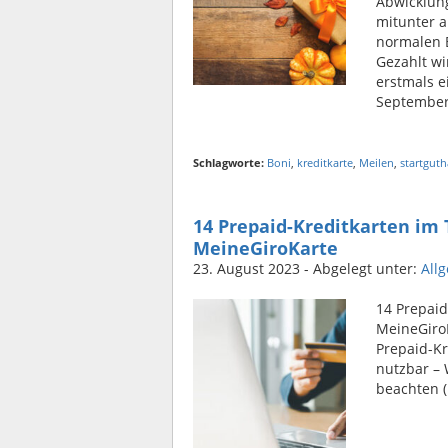
Abwicklun
mitunter a
normalen E
Gezahlt wi
erstmals ei
September 
Schlagworte:
Boni
,
kreditkarte
,
Meilen
,
startgut
14 Prepaid-Kreditkarten im T
MeineGiroKarte
23. August 2023
- Abgelegt unter:
All
14 Prepaid
MeineGiroK
Prepaid-Kr
nutzbar – 
beachten 