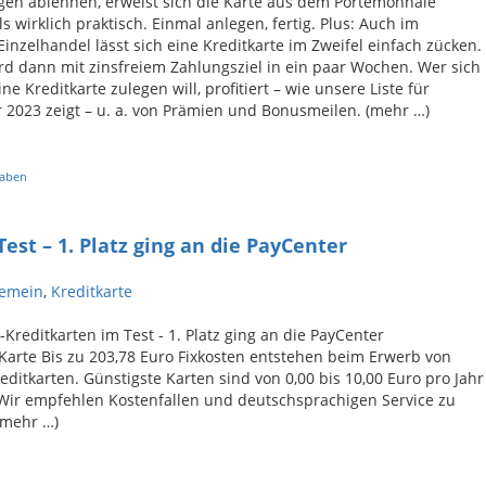
gen ablehnen, erweist sich die Karte aus dem Portemonnaie
ls wirklich praktisch. Einmal anlegen, fertig. Plus: Auch im
inzelhandel lässt sich eine Kreditkarte im Zweifel einfach zücken.
rd dann mit zinsfreiem Zahlungsziel in ein paar Wochen. Wer sich
ne Kreditkarte zulegen will, profitiert – wie unsere Liste für
2023 zeigt – u. a. von Prämien und Bonusmeilen. (mehr …)
haben
est – 1. Platz ging an die PayCenter
gemein
,
Kreditkarte
-Kreditkarten im Test - 1. Platz ging an die PayCenter
arte Bis zu 203,78 Euro Fixkosten entstehen beim Erwerb von
editkarten. Günstigste Karten sind von 0,00 bis 10,00 Euro pro Jahr
Wir empfehlen Kostenfallen und deutschsprachigen Service zu
(mehr …)