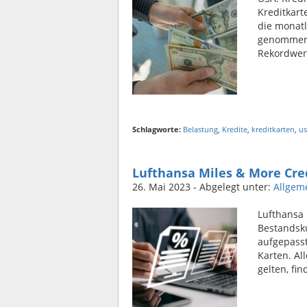
Kreditkarte
die monat
genommene 
Rekordwer
Schlagworte:
Belastung
,
Kredite
,
kreditkarten
,
us
Lufthansa Miles & More Cre
26. Mai 2023
- Abgelegt unter:
Allgem
Lufthansa 
Bestandsk
aufgepasst
Karten. A
gelten, fi