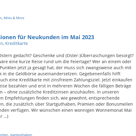
en
,
Miles & More
tionen für Neukunden im Mai 2023
in
,
Kreditkarte
Ostern gedacht? Geschenke und (Oster-)Überraschungen besorgt?
äre eine kurze Reise rund um die Feiertage? Wer an einem oder
unkten jetzt ja gesagt hat, der muss sich zwangsweise auch mit
k in die Geldbörse auseinandersetzen. Gegebenenfalls hilft
auch eine Kreditkarte mit zinsfreiem Zahlungsziel. Jetzt einkaufen
eise bezahlen und erst in mehreren Wochen die fälligen Beträge
n – ohne zusätzliche Kreditzinsen anzuhäufen. In unseren
en Empfehlungen finden sich, wie gewohnt, entsprechende
en, die zusätzlich über Startguthaben, Prämien oder Bonusmeilen
nden verfügen. Wir wünschen einen wonnigen Wonnemonat Mai
r …)
ämien
,
startguthaben