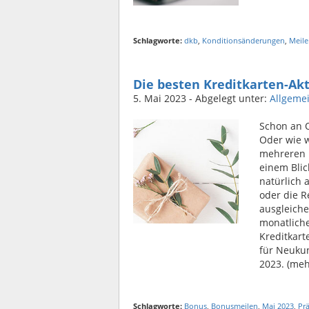
Schlagworte:
dkb
,
Konditionsänderungen
,
Meil
Die besten Kreditkarten-Ak
5. Mai 2023
- Abgelegt unter:
Allgeme
Schon an 
Oder wie w
mehreren P
einem Blic
natürlich 
oder die R
ausgleiche
monatlich
Kreditkart
für Neuku
2023. (meh
Schlagworte:
Bonus
,
Bonusmeilen
,
Mai 2023
,
Pr