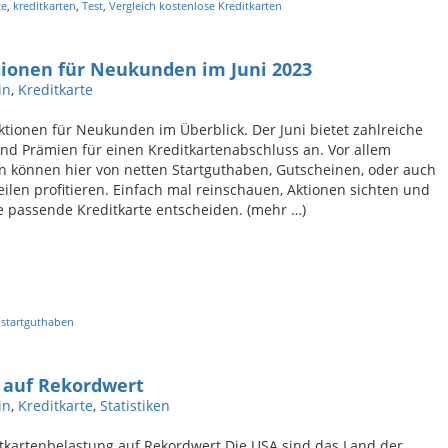
te
,
kreditkarten
,
Test
,
Vergleich kostenlose Kreditkarten
tionen für Neukunden im Juni 2023
in
,
Kreditkarte
ionen für Neukunden im Überblick. Der Juni bietet zahlreiche
nd Prämien für einen Kreditkartenabschluss an. Vor allem
 können hier von netten Startguthaben, Gutscheinen, oder auch
len profitieren. Einfach mal reinschauen, Aktionen sichten und
ie passende Kreditkarte entscheiden. (mehr …)
,
startguthaben
 auf Rekordwert
in
,
Kreditkarte
,
Statistiken
tkartenbelastung auf Rekordwert Die USA sind das Land der