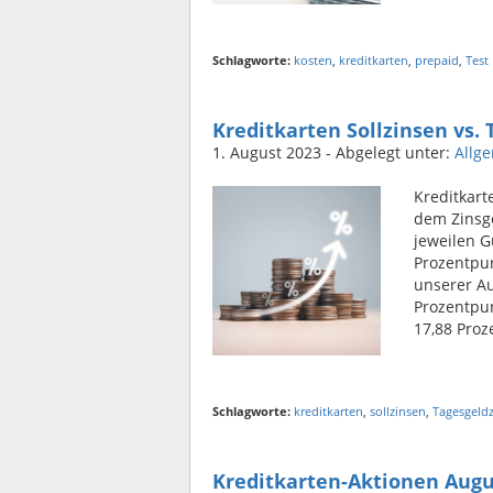
Schlagworte:
kosten
,
kreditkarten
,
prepaid
,
Test
Kreditkarten Sollzinsen vs.
1. August 2023
- Abgelegt unter:
Allg
Kreditkart
dem Zinsge
jeweilen G
Prozentpun
unserer Au
Prozentpun
17,88 Proz
Schlagworte:
kreditkarten
,
sollzinsen
,
Tagesgeld
Kreditkarten-Aktionen Augu