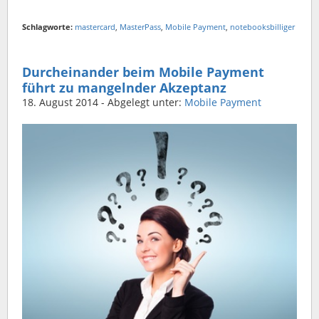
Schlagworte:
mastercard
,
MasterPass
,
Mobile Payment
,
notebooksbilliger
Durcheinander beim Mobile Payment
führt zu mangelnder Akzeptanz
18. August 2014
- Abgelegt unter:
Mobile Payment