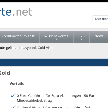
Kreditkarten im Test
Wissenswertes
B2B
News
te gelistet
» easybank Gold Visa
Gold
Vorteile
0 Euro Gebühren für Euro-Abhebungen - 50 Euro
Mindesabhebebetrag
Optional bis zu 3 Partnerkarten gebührenfrei