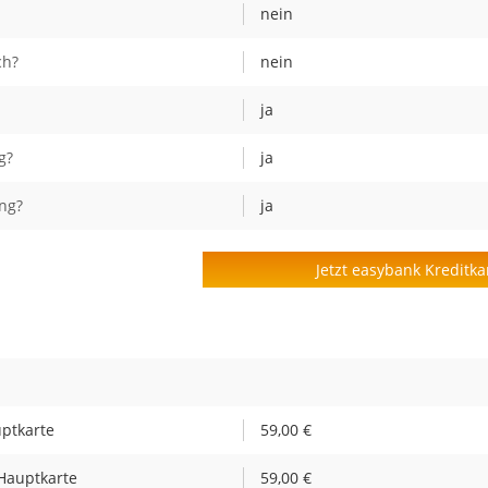
nein
ch?
nein
ja
g?
ja
ng?
ja
Jetzt easybank Kreditka
uptkarte
59,00 €
Hauptkarte
59,00 €