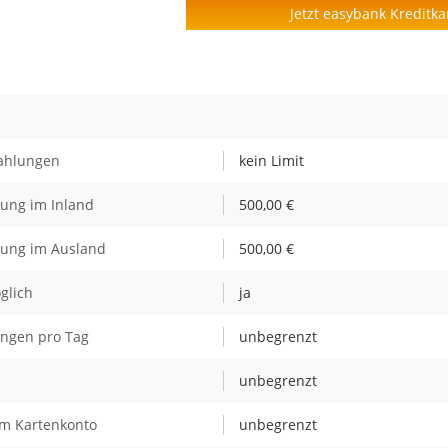
Jetzt easybank Kreditka
Zahlungen
kein Limit
bung im Inland
500,00 €
bung im Ausland
500,00 €
glich
ja
ungen pro Tag
unbegrenzt
unbegrenzt
m Kartenkonto
unbegrenzt