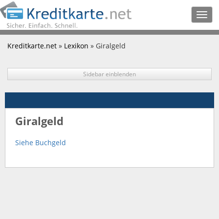
Togg
navig
Kreditkarte.net
»
Lexikon
» Giralgeld
Sidebar einblenden
Giralgeld
Siehe Buchgeld