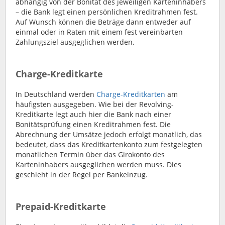
abhängig von der Bonität des jeweiligen Karteninhabers
– die Bank legt einen persönlichen Kreditrahmen fest.
Auf Wunsch können die Beträge dann entweder auf
einmal oder in Raten mit einem fest vereinbarten
Zahlungsziel ausgeglichen werden.
Charge-Kreditkarte
In Deutschland werden
Charge-Kreditkarten
am
häufigsten ausgegeben. Wie bei der Revolving-
Kreditkarte legt auch hier die Bank nach einer
Bonitätsprüfung einen Kreditrahmen fest. Die
Abrechnung der Umsätze jedoch erfolgt monatlich, das
bedeutet, dass das Kreditkartenkonto zum festgelegten
monatlichen Termin über das Girokonto des
Karteninhabers ausgeglichen werden muss. Dies
geschieht in der Regel per Bankeinzug.
Prepaid-Kreditkarte