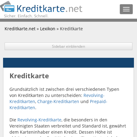
Togg
navig
Kreditkarte.net
»
Lexikon
» Kreditkarte
Sidebar einblenden
Kreditkarte
Grundsätzlich ist zwischen drei verschiedenen Typen
von Kreditkarten zu unterscheiden:
Revolving-
Kreditkarten
,
Charge-Kreditkarten
und
Prepaid-
Kreditkarten
.
Die
Revolving-Kreditkarte
, die besonders in den
Vereinigten Staaten verbreitet und Standard ist, gewährt
dem Karteninhaber einen Kredit. Dessen Höhe ist