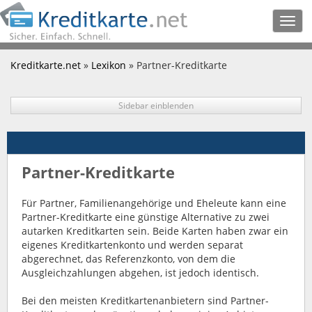
Togg
navig
Kreditkarte.net
»
Lexikon
» Partner-Kreditkarte
Sidebar einblenden
Partner-Kreditkarte
Für Partner, Familienangehörige und Eheleute kann eine
Partner-Kreditkarte eine günstige Alternative zu zwei
autarken Kreditkarten sein. Beide Karten haben zwar ein
eigenes Kreditkartenkonto und werden separat
abgerechnet, das Referenzkonto, von dem die
Ausgleichzahlungen abgehen, ist jedoch identisch.
Bei den meisten Kreditkartenanbietern sind Partner-