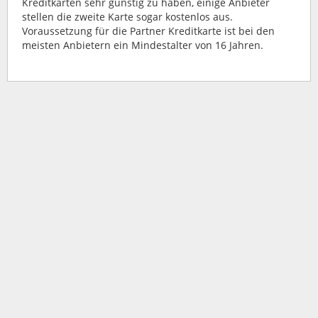
Kreditkarten sehr günstig zu haben, einige Anbieter
stellen die zweite Karte sogar kostenlos aus.
Voraussetzung für die Partner Kreditkarte ist bei den
meisten Anbietern ein Mindestalter von 16 Jahren.