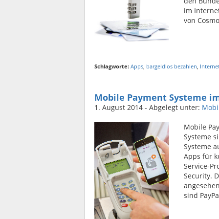
den Bunde
im Interne
von Cosmos
Schlagworte:
Apps
,
bargeldlos bezahlen
,
Interne
Mobile Payment Systeme im
1. August 2014
- Abgelegt unter:
Mobi
Mobile Pa
Systeme si
Systeme a
Apps für k
Service-Pr
Security. 
angesehen,
sind PayPa