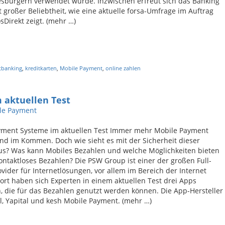
sbürgern verwendet wurde. Inzwischen erfreut sich das Banking
t großer Beliebtheit, wie eine aktuelle forsa-Umfrage im Auftrag
Direkt zeigt. (mehr …)
tbanking
,
kreditkarten
,
Mobile Payment
,
online zahlen
 aktuellen Test
le Payment
yment Systeme im aktuellen Test Immer mehr Mobile Payment
nd im Kommen. Doch wie sieht es mit der Sicherheit dieser
us? Was kann Mobiles Bezahlen und welche Möglichkeiten bieten
ontaktloses Bezahlen? Die PSW Group ist einer der großen Full-
ovider für Internetlösungen, vor allem im Bereich der Internet
Dort haben sich Experten in einem aktuellen Test drei Apps
 die für das Bezahlen genutzt werden können. Die App-Hersteller
l, Yapital und kesh Mobile Payment. (mehr …)