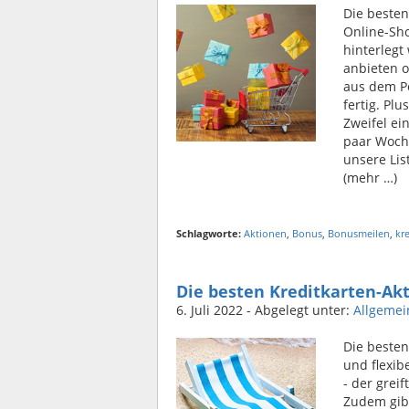
Die beste
Online-Sho
hinterlegt
anbieten o
aus dem Po
fertig. Pl
Zweifel ei
paar Woche
unsere Lis
(mehr …)
Schlagworte:
Aktionen
,
Bonus
,
Bonusmeilen
,
kr
Die besten Kreditkarten-Ak
6. Juli 2022
- Abgelegt unter:
Allgemei
Die besten
und flexib
- der grei
Zudem gibt