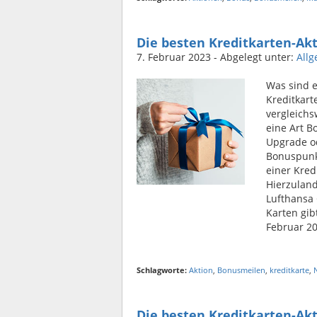
Die besten Kreditkarten-Ak
7. Februar 2023
- Abgelegt unter:
All
Was sind 
Kreditkart
vergleichs
eine Art Bo
Upgrade o
Bonuspunk
einer Kred
Hierzuland
Lufthansa
Karten gi
Februar 20
Schlagworte:
Aktion
,
Bonusmeilen
,
kreditkarte
,
Die besten Kreditkarten-Ak