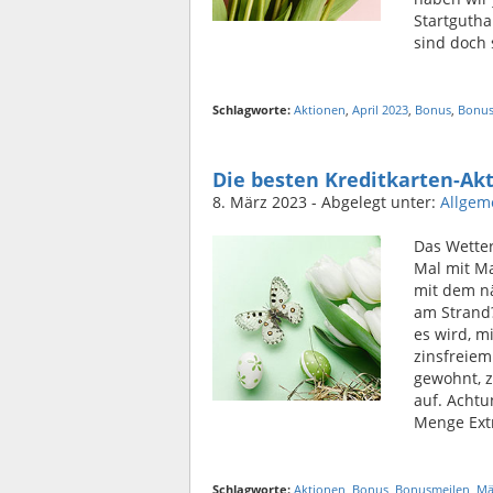
Startgutha
sind doch 
Schlagworte:
Aktionen
,
April 2023
,
Bonus
,
Bonus
Die besten Kreditkarten-Ak
8. März 2023
- Abgelegt unter:
Allgem
Das Wetter
Mal mit Ma
mit dem n
am Strand
es wird, m
zinsfreiem
gewohnt, 
auf. Achtu
Menge Ext
Schlagworte:
Aktionen
,
Bonus
,
Bonusmeilen
,
Mä