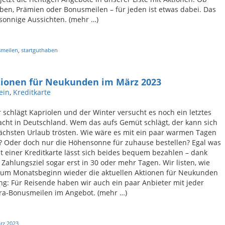
ben, Prämien oder Bonusmeilen – für jeden ist etwas dabei. Das
sonnige Aussichten. (mehr …)
meilen
,
startguthaben
tionen für Neukunden im März 2023
ein
,
Kreditkarte
 schlägt Kapriolen und der Winter versucht es noch ein letztes
cht in Deutschland. Wem das aufs Gemüt schlägt, der kann sich
ächsten Urlaub trösten. Wie wäre es mit ein paar warmen Tagen
? Oder doch nur die Höhensonne für zuhause bestellen? Egal was
it einer Kreditkarte lässt sich beides bequem bezahlen – dank
 Zahlungsziel sogar erst in 30 oder mehr Tagen. Wir listen, wie
zum Monatsbeginn wieder die aktuellen Aktionen für Neukunden
ng: Für Reisende haben wir auch ein paar Anbieter mit jeder
ra-Bonusmeilen im Angebot. (mehr …)
rz 2023