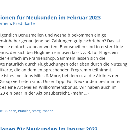
tionen für Neukunden im Februar 2023
gemein
,
Kreditkarte
eigentlich Bonusmeilen und weshalb bekommen einige
en-Inhaber genau jene bei Zahlungen gutgeschrieben? Das ist
weise einfach zu beantworten. Bonusmeilen sind in erster Linie
nus, der sich bei Fluglinien einlösen lässt, z. B. für Flüge, ein
der einfach im Prämienshop. Sammeln lassen sich die
te natürlich durch Flugbuchungen oder eben durch die Nutzung
itkarte, die an dem entsprechenden Programm teilnimmt.
e ist es meistens Miles & More, bei dem u. a. die Airlines der
 Group vertreten sind. Unser Tipp: Für Neukunden bestimmter
bt es eine Art Meilen-Willkommensbonus. Wir haben auch im
23 ein paar in der Aktionsübersicht. (mehr …)
Neukunden
,
Prämien
,
startguthaben
tionen für Neukunden im Januar 2023