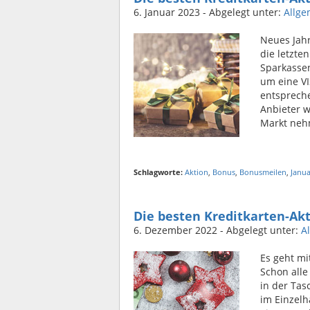
6. Januar 2023
- Abgelegt unter:
Allge
Neues Jahr
die letzte
Sparkassen
um eine VI
entsprech
Anbieter w
Markt nehm
Schlagworte:
Aktion
,
Bonus
,
Bonusmeilen
,
Janua
Die besten Kreditkarten-A
6. Dezember 2022
- Abgelegt unter:
A
Es geht mi
Schon alle
in der Tas
im Einzelh