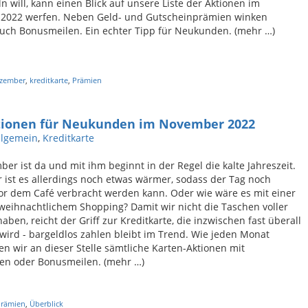
 will, kann einen Blick auf unsere Liste der Aktionen im
2022 werfen. Neben Geld- und Gutscheinprämien winken
uch Bonusmeilen. Ein echter Tipp für Neukunden. (mehr …)
zember
,
kreditkarte
,
Prämien
ktionen für Neukunden im November 2022
llgemein
,
Kreditkarte
er ist da und mit ihm beginnt in der Regel die kalte Jahreszeit.
r ist es allerdings noch etwas wärmer, sodass der Tag noch
r dem Café verbracht werden kann. Oder wie wäre es mit einer
eihnachtlichem Shopping? Damit wir nicht die Taschen voller
haben, reicht der Griff zur Kreditkarte, die inzwischen fast überall
 wird - bargeldlos zahlen bleibt im Trend. Wie jeden Monat
en wir an dieser Stelle sämtliche Karten-Aktionen mit
en oder Bonusmeilen. (mehr …)
Prämien
,
Überblick