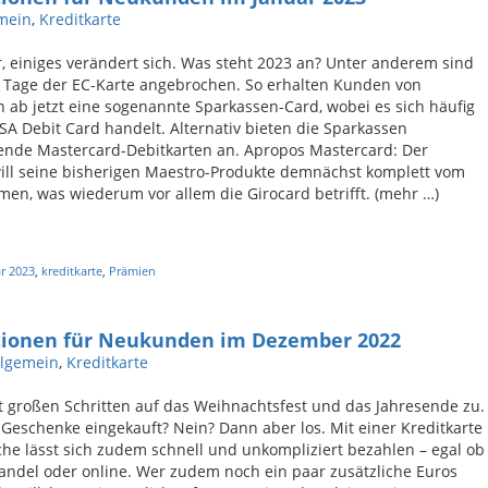
mein
,
Kreditkarte
, einiges verändert sich. Was steht 2023 an? Unter anderem sind
n Tage der EC-Karte angebrochen. So erhalten Kunden von
 ab jetzt eine sogenannte Sparkassen-Card, wobei es sich häufig
SA Debit Card handelt. Alternativ bieten die Sparkassen
ende Mastercard-Debitkarten an. Apropos Mastercard: Der
ill seine bisherigen Maestro-Produkte demnächst komplett vom
en, was wiederum vor allem die Girocard betrifft. (mehr …)
r 2023
,
kreditkarte
,
Prämien
ktionen für Neukunden im Dezember 2022
llgemein
,
Kreditkarte
t großen Schritten auf das Weihnachtsfest und das Jahresende zu.
 Geschenke eingekauft? Nein? Dann aber los. Mit einer Kreditkarte
che lässt sich zudem schnell und unkompliziert bezahlen – egal ob
andel oder online. Wer zudem noch ein paar zusätzliche Euros