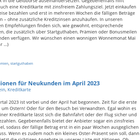
k in die Geldbörse auseinandersetzen. Gegebenenfalls hilft
auch eine Kreditkarte mit zinsfreiem Zahlungsziel. Jetzt einkaufen
eise bezahlen und erst in mehreren Wochen die fälligen Beträge
n – ohne zusätzliche Kreditzinsen anzuhäufen. In unseren
en Empfehlungen finden sich, wie gewohnt, entsprechende
en, die zusätzlich über Startguthaben, Prämien oder Bonusmeilen
nden verfügen. Wir wünschen einen wonnigen Wonnemonat Mai
r …)
ämien
,
startguthaben
tionen für Neukunden im April 2023
ein
,
Kreditkarte
rtal 2023 ist vorbei und der April hat begonnen. Zeit für die erste
 um Ostern! Oder für den Besuch bei Verwandten. Egal wohin es
einer Kreditkarte lässt sich die Bahnfahrt oder der Flug sicher und
ahlen. Gegebenenfalls bietet der Anbieter sogar ein zinsfreies
el, sodass der fällige Betrag erst in ein paar Wochen ausgeglichen
s. Wenn es zudem noch ein kleines Oster-Präsent sein soll, dann
jetzt die richtigen Angebote in unserer Liste mit Aktionen. Ob