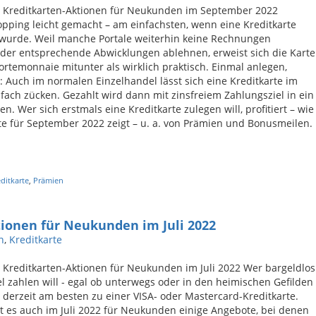
n Kreditkarten-Aktionen für Neukunden im September 2022
pping leicht gemacht – am einfachsten, wenn eine Kreditkarte
 wurde. Weil manche Portale weiterhin keine Rechnungen
der entsprechende Abwicklungen ablehnen, erweist sich die Karte
rtemonnaie mitunter als wirklich praktisch. Einmal anlegen,
us: Auch im normalen Einzelhandel lässt sich eine Kreditkarte im
nfach zücken. Gezahlt wird dann mit zinsfreiem Zahlungsziel in ein
n. Wer sich erstmals eine Kreditkarte zulegen will, profitiert – wie
te für September 2022 zeigt – u. a. von Prämien und Bonusmeilen.
editkarte
,
Prämien
tionen für Neukunden im Juli 2022
n
,
Kreditkarte
 Kreditkarten-Aktionen für Neukunden im Juli 2022 Wer bargeldlos
el zahlen will - egal ob unterwegs oder in den heimischen Gefilden
ft derzeit am besten zu einer VISA- oder Mastercard-Kreditkarte.
 es auch im Juli 2022 für Neukunden einige Angebote, bei denen