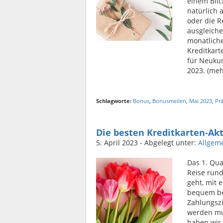
einem Blic
natürlich 
oder die R
ausgleiche
monatlich
Kreditkart
für Neuku
2023. (meh
Schlagworte:
Bonus
,
Bonusmeilen
,
Mai 2023
,
Pr
Die besten Kreditkarten-Ak
5. April 2023
- Abgelegt unter:
Allgem
Das 1. Qua
Reise rund
geht, mit 
bequem bez
Zahlungszi
werden mus
haben wir 