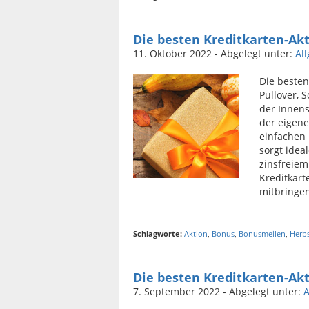
Die besten Kreditkarten-Ak
11. Oktober 2022
- Abgelegt unter:
Al
Die beste
Pullover, 
der Innens
der eigene
einfachen
sorgt idea
zinsfreie
Kreditkar
mitbringen
Schlagworte:
Aktion
,
Bonus
,
Bonusmeilen
,
Herb
Die besten Kreditkarten-A
7. September 2022
- Abgelegt unter:
A