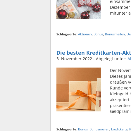
einsammeln
Dezember 
mitunter a
Schlagworte:
Aktionen
,
Bonus
,
Bonusmeilen
,
De
Die besten Kreditkarten-A
3. November 2022
- Abgelegt unter:
A
Der Novemb
Dieses Jah
draußen vo
Runde vorw
Kleingeld 
akzeptiert
präsentier
Geldprämi
Schlagworte:
Bonus
,
Bonusmeilen
,
kreditkarte
,