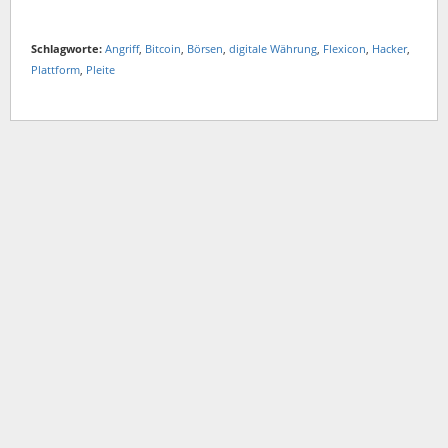
Schlagworte:
Angriff
,
Bitcoin
,
Börsen
,
digitale Währung
,
Flexicon
,
Hacker
,
Plattform
,
Pleite