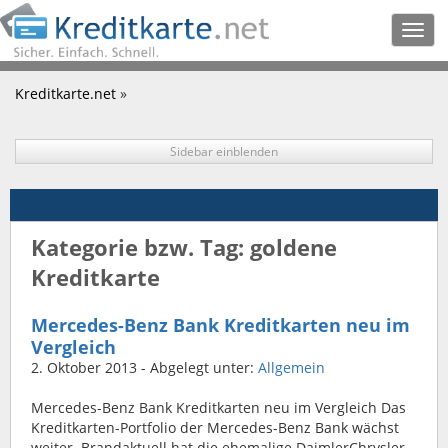
Togg
navig
Kreditkarte.net
»
Sidebar einblenden
Kategorie bzw. Tag: goldene
Kreditkarte
Mercedes-Benz Bank Kreditkarten neu im
Vergleich
2. Oktober 2013
- Abgelegt unter:
Allgemein
Mercedes-Benz Bank Kreditkarten neu im Vergleich Das
Kreditkarten-Portfolio der Mercedes-Benz Bank wächst
weiter. Brandaktuell hat die ehemalige DaimlerChrysler