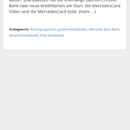
Bank zwei neue Kreditkarten am Start, die MercedesCard
Silber und die MercedesCard Gold. (mehr …)
Schlagworte:
Bonusprogramm
,
goldene Kreditkarte
,
Mercedes Benz Bank
,
silberne Kreditkarte
,
VISA-Kreditkarte