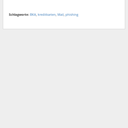
Schlagworte:
BKA
,
kreditkarten
,
Mail
,
phishing