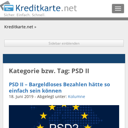
Togg
navig
Kreditkarte.net
»
Sidebar einblenden
Kategorie bzw. Tag: PSD II
PSD II – Bargeldloses Bezahlen hätte so
einfach sein können
18. Juni 2019
- Abgelegt unter:
Kolumne