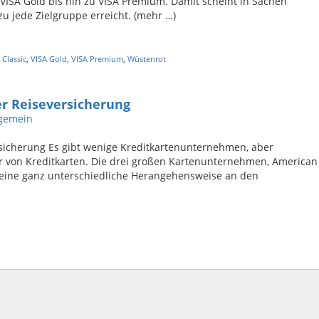
ie VISA Gold bis hin zu VISA Premium. Damit scheint in Sachen
u jede Zielgruppe erreicht. (mehr …)
 Classic
,
VISA Gold
,
VISA Premium
,
Wüstenrot
er Reiseversicherung
lgemein
ersicherung Es gibt wenige Kreditkartenunternehmen, aber
 von Kreditkarten. Die drei großen Kartenunternehmen, American
eine ganz unterschiedliche Herangehensweise an den