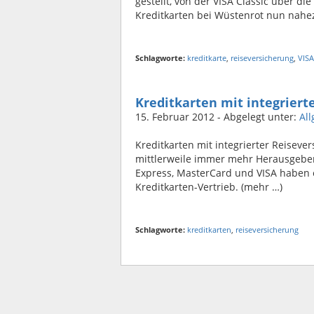
gestellt, von der VISA Classic über d
Kreditkarten bei Wüstenrot nun nahez
Schlagworte:
kreditkarte
,
reiseversicherung
,
VISA
Kreditkarten mit integriert
15. Februar 2012
- Abgelegt unter:
Al
Kreditkarten mit integrierter Reisev
mittlerweile immer mehr Herausgeber
Express, MasterCard und VISA haben 
Kreditkarten-Vertrieb. (mehr …)
Schlagworte:
kreditkarten
,
reiseversicherung