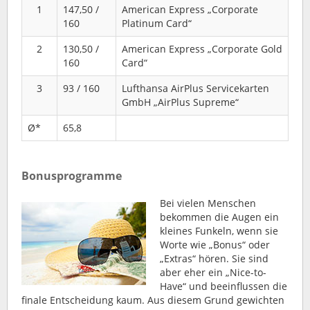
1
147,50 /
American Express „Corporate
160
Platinum Card“
2
130,50 /
American Express „Corporate Gold
160
Card“
3
93 / 160
Lufthansa AirPlus Servicekarten
GmbH „AirPlus Supreme“
Ø*
65,8
Bonusprogramme
Bei vielen Menschen
bekommen die Augen ein
kleines Funkeln, wenn sie
Worte wie „Bonus“ oder
„Extras“ hören. Sie sind
aber eher ein „Nice-to-
Have“ und beeinflussen die
finale Entscheidung kaum. Aus diesem Grund gewichten