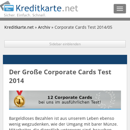
Togg
navig
Kreditkarte.net
»
Archiv
» Corporate Cards Test 2014/05
Sidebar einblenden
Der Große Corporate Cards Test
2014
Bargeldloses Bezahlen ist aus unserem Leben ebenso
wenig wegzudenken, wie der Umgang mit barer Münze.
Mitarbeiter, die dienstlich unterwegs sind, brauchen