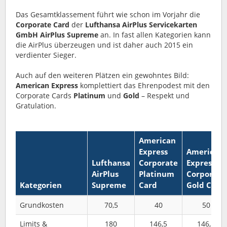
Das Gesamtklassement führt wie schon im Vorjahr die
Corporate Card
der
Lufthansa AirPlus Servicekarten
GmbH AirPlus Supreme
an. In fast allen Kategorien kann
die AirPlus überzeugen und ist daher auch 2015 ein
verdienter Sieger.
Auch auf den weiteren Plätzen ein gewohntes Bild:
American Express
komplettiert das Ehrenpodest mit den
Corporate Cards
Platinum
und
Gold
– Respekt und
Gratulation.
American
Express
American
Lufthansa
Corporate
Express
AirPlus
Platinum
Corporate
Kategorien
Supreme
Card
Gold Card
Grundkosten
70,5
40
50
Limits &
180
146,5
146,5