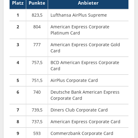
Platz
Punkte
Anbieter
1
823,5
Lufthansa AirPlus Supreme
2
804
American Express Corporate
Platinum Card
3
777
American Express Corporate Gold
Card
4
757,5
BCD American Express Corporate
Card
5
751,5
AirPlus Corporate Card
6
740
Deutsche Bank American Express
Corporate Card
7
739,5
Diners Club Corporate Card
8
737,5
American Express Corporate Card
9
593
Commerzbank Corporate Card