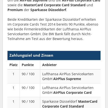
um die
AirPlus Supreme
und die
AirPlus Corporate Card
sowie die
MasterCard Corporate Card Standard
und
Premium
der
Sparkasse Düsseldorf
.
Beide Kreditkarten der Sparkasse Düsseldorf erhielten
im Corporate Cards Test 2014 bereits 90 Punkte, ebenso
wie beide Firmenkreditkarten der Lufthansa AirPlus
Servicekarten GmbH. Die BW Bank fällt durch Nicht-
Teilnahme am Test aus der Bewertung heraus.
Zahlungsziel und Zinsen
Platz
Punkte
Anbieter
1
90 / 100
Lufthansa AirPlus Servicekarten
GmbH
AirPlus Supreme
1
90 / 100
Lufthansa AirPlus Servicekarten
GmbH
AirPlus Corporate Card
1
90 / 100
Sparkasse Düsseldorf
MasterCard
Corporate Card Standard