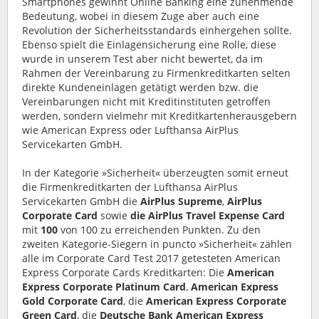
Smartphones gewinnt Online Banking eine zunehmende
Bedeutung, wobei in diesem Zuge aber auch eine
Revolution der Sicherheitsstandards einhergehen sollte.
Ebenso spielt die Einlagensicherung eine Rolle, diese
wurde in unserem Test aber nicht bewertet, da im
Rahmen der Vereinbarung zu Firmenkreditkarten selten
direkte Kundeneinlagen getätigt werden bzw. die
Vereinbarungen nicht mit Kreditinstituten getroffen
werden, sondern vielmehr mit Kreditkartenherausgebern
wie American Express oder Lufthansa AirPlus
Servicekarten GmbH.
In der Kategorie »Sicherheit« überzeugten somit erneut
die Firmenkreditkarten der Lufthansa AirPlus
Servicekarten GmbH die
AirPlus Supreme
,
AirPlus
Corporate Card
sowie
die AirPlus Travel Expense Card
mit
100
von 100 zu erreichenden Punkten. Zu den
zweiten Kategorie-Siegern in puncto »Sicherheit« zählen
alle im Corporate Card Test 2017 getesteten American
Express Corporate Cards Kreditkarten: Die
American
Express Corporate Platinum Card
,
American Express
Gold Corporate Card
, die
American Express Corporate
Green Card
, die
Deutsche Bank American Express