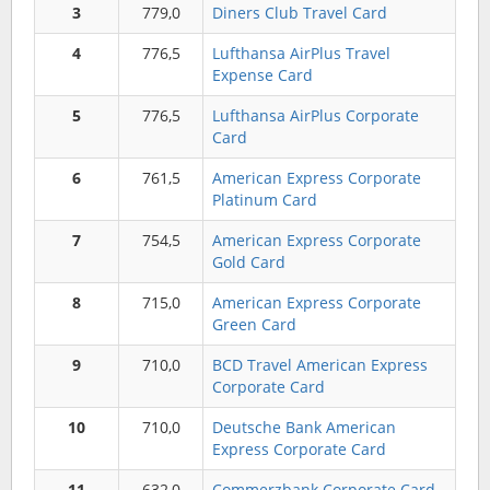
3
779,0
Diners Club Travel Card
4
776,5
Lufthansa AirPlus Travel
Expense Card
5
776,5
Lufthansa AirPlus Corporate
Card
6
761,5
American Express Corporate
Platinum Card
7
754,5
American Express Corporate
Gold Card
8
715,0
American Express Corporate
Green Card
9
710,0
BCD Travel American Express
Corporate Card
10
710,0
Deutsche Bank American
Express Corporate Card
11
632,0
Commerzbank Corporate Card