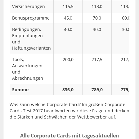
Versicherungen
115,5
113,0
113,0
Bonusprogramme
45,0
70,0
60,0
Bedingungen,
40,0
30,0
30,0
Empfehlungen
und
Haftungsvarianten
Tools,
200,0
217,5
217,5
Auswertungen
und
Abrechnungen
Summe
836,0
789,0
779,0
Was kann welche Corporate Card? Im großen Corporate
Cards Test 2017 beantworten wir diese Frage und decken
die Stärken und Schwächen der Wettbewerber auf.
Alle Corporate Cards mit tagesaktuellen