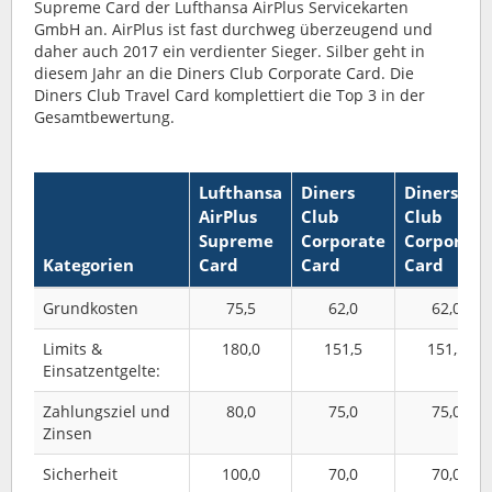
Supreme Card der Lufthansa AirPlus Servicekarten
GmbH an. AirPlus ist fast durchweg überzeugend und
daher auch 2017 ein verdienter Sieger. Silber geht in
diesem Jahr an die Diners Club Corporate Card. Die
Diners Club Travel Card komplettiert die Top 3 in der
Gesamtbewertung.
Lufthansa
Diners
Diners
AirPlus
Club
Club
Supreme
Corporate
Corporate
Kategorien
Card
Card
Card
Grundkosten
75,5
62,0
62,0
Limits &
180,0
151,5
151,5
Einsatzentgelte:
Zahlungsziel und
80,0
75,0
75,0
Zinsen
Sicherheit
100,0
70,0
70,0