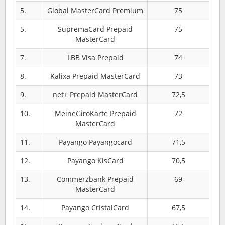
5.
Global MasterCard Premium
75
5.
SupremaCard Prepaid
75
MasterCard
7.
LBB Visa Prepaid
74
8.
Kalixa Prepaid MasterCard
73
9.
net+ Prepaid MasterCard
72,5
10.
MeineGiroKarte Prepaid
72
MasterCard
11.
Payango Payangocard
71,5
12.
Payango KisCard
70,5
13.
Commerzbank Prepaid
69
MasterCard
14.
Payango CristalCard
67,5