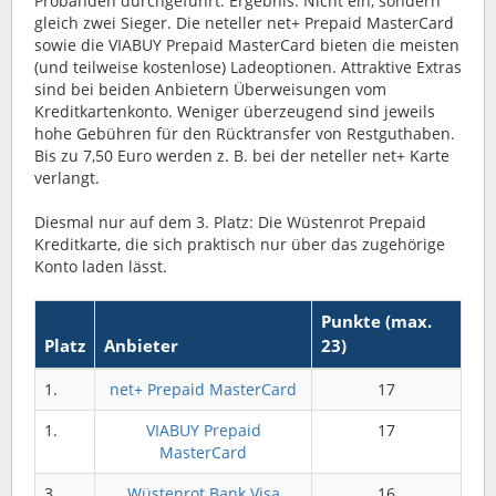
Probanden durchgeführt. Ergebnis: Nicht ein, sondern
gleich zwei Sieger. Die neteller net+ Prepaid MasterCard
sowie die VIABUY Prepaid MasterCard bieten die meisten
(und teilweise kostenlose) Ladeoptionen. Attraktive Extras
sind bei beiden Anbietern Überweisungen vom
Kreditkartenkonto. Weniger überzeugend sind jeweils
hohe Gebühren für den Rücktransfer von Restguthaben.
Bis zu 7,50 Euro werden z. B. bei der neteller net+ Karte
verlangt.
Diesmal nur auf dem 3. Platz: Die Wüstenrot Prepaid
Kreditkarte, die sich praktisch nur über das zugehörige
Konto laden lässt.
Punkte (max.
Platz
Anbieter
23)
1.
net+ Prepaid MasterCard
17
1.
VIABUY Prepaid
17
MasterCard
3.
Wüstenrot Bank Visa
16