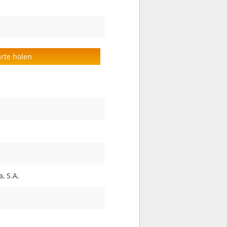
arte holen
, S.A.