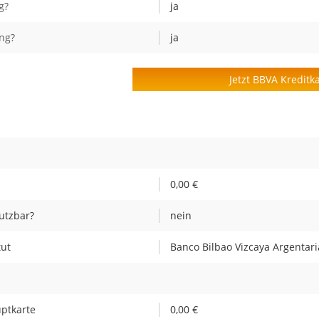
g?
ja
ng?
ja
Jetzt BBVA Kreditk
0,00 €
utzbar?
nein
tut
Banco Bilbao Vizcaya Argentaria
uptkarte
0,00 €