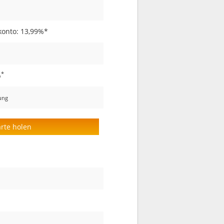
konto: 13,99%*
*
%
nung
arte holen