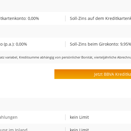
tkartenkonto: 0,00%
Soll-Zins auf dem Kreditkarten
 (p.a.): 0,00%
Soll-Zins beim Girokonto: 9,95
ssatz variabel, Kreditsumme abhängig von persönlicher Bonität, vierteljährliche Abrech
Jetzt BBVA Kreditk
Zahlungen
kein Limit
bung im Inland
kein Limit