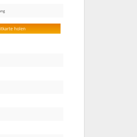
nung
itkarte holen