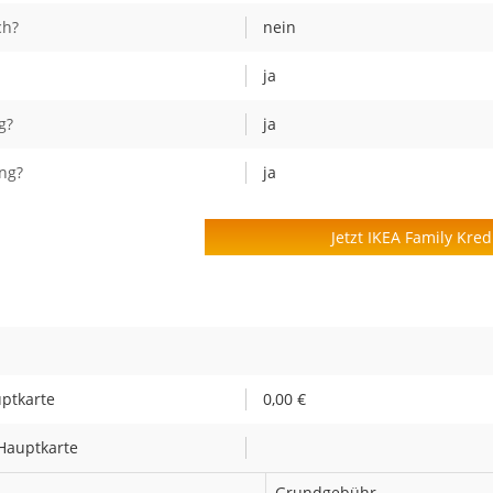
ch?
nein
ja
g?
ja
ng?
ja
Jetzt IKEA Family Kred
uptkarte
0,00 €
Hauptkarte
Grundgebühr