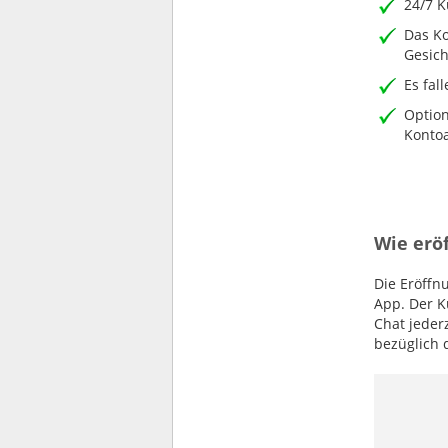
24/7 K
Das Ko
Gesich
Es fal
Option
Kontoa
Wie erö
Die Eröffn
App. Der K
Chat jeder
bezüglich 