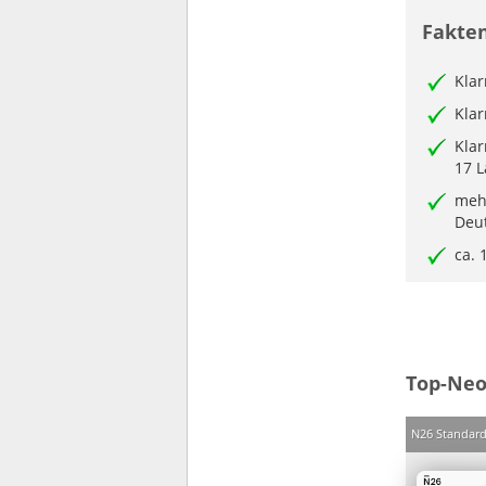
Fakten
Kla
Klar
Klar
17 
mehr
Deut
ca. 
Top-Neo
N26 Standar