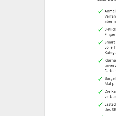
Anmeld
Verfah
aber n
3-Klic
Finger
Smart 
volle 
Katego
Klarna
unver
Farbe
Bargel
Mal pr
Die Ka
verbu
Lastsc
des S