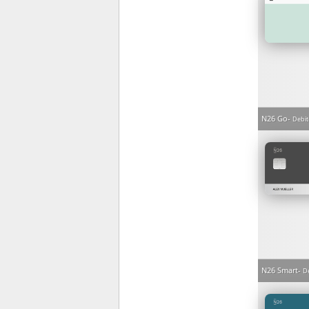
N26 Go
Debit
N26 Smart
D