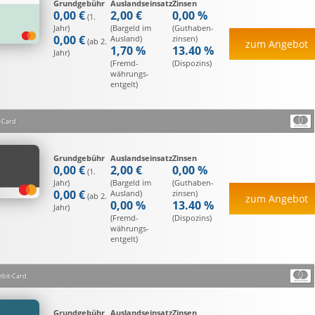
Grundgebühr
Auslandseinsatz
Zinsen
0,00 €
2,00 €
0,00 %
(1.
Jahr)
(Bargeld im
(Guthaben­
0,00 €
Ausland)
zinsen)
(ab 2.
zum Angebot
1,70 %
13.40 %
Jahr)
(Fremd­
(Dispozins)
währungs­
entgelt)
-Card
Grundgebühr
Auslandseinsatz
Zinsen
0,00 €
2,00 €
0,00 %
(1.
Jahr)
(Bargeld im
(Guthaben­
0,00 €
Ausland)
zinsen)
(ab 2.
zum Angebot
0,00 %
13.40 %
Jahr)
(Fremd­
(Dispozins)
währungs­
entgelt)
ebit-Card
Grundgebühr
Auslandseinsatz
Zinsen