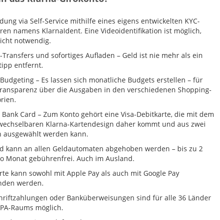
ung via Self-Service mithilfe eines eigens entwickelten KYC-
ren namens KlarnaIdent. Eine Videoidentifikation ist möglich,
icht notwendig.
k-Transfers und sofortiges Aufladen – Geld ist nie mehr als ein
tipp entfernt.
Budgeting – Es lassen sich monatliche Budgets erstellen – für
Transparenz über die Ausgaben in den verschiedenen Shopping-
rien.
 Bank Card – Zum Konto gehört eine Visa-Debitkarte, die mit dem
wechselbaren Klarna-Kartendesign daher kommt und aus zwei
n ausgewählt werden kann.
d kann an allen Geldautomaten abgehoben werden – bis zu 2
o Monat gebührenfrei. Auch im Ausland.
rte kann sowohl mit Apple Pay als auch mit Google Pay
nden werden.
hriftzahlungen oder Banküberweisungen sind für alle 36 Länder
EPA-Raums möglich.