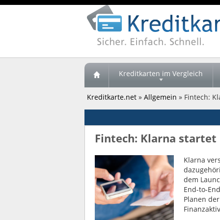
Kreditkarten im Vergleich
Kreditkarte.net
»
Allgemein
» Fintech: K
Fintech: Klarna starte
Klarna ver
dazugehöri
dem Launch
End-to-End
Planen der
Finanzakti