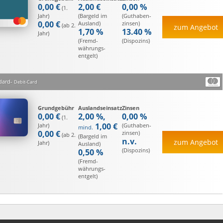
0,00 €
2,00 €
0,00 %
(1.
Jahr)
(Bargeld im
(Guthaben­
0,00 €
Ausland)
zinsen)
(ab 2.
zum Angebot
1,70 %
13.40 %
Jahr)
(Fremd­
(Dispozins)
währungs­
entgelt)
dard
Debit-Card
Grundgebühr
Auslandseinsatz
Zinsen
0,00 €
2,00 %,
0,00 %
(1.
1,00 €
Jahr)
(Guthaben­
mind.
0,00 €
zinsen)
(ab 2.
(Bargeld im
n.v.
zum Angebot
Jahr)
Ausland)
(Dispozins)
0,50 %
(Fremd­
währungs­
entgelt)