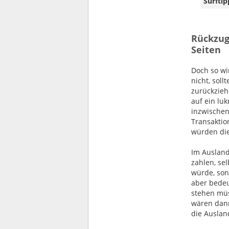
Surftip
Rückzug 
Seiten
Doch so wi
nicht, sol
zurückzieh
auf ein lu
inzwische
Transaktio
würden di
Im Ausland
zahlen, se
würde, son
aber bedeu
stehen müs
wären dann
die Auslan