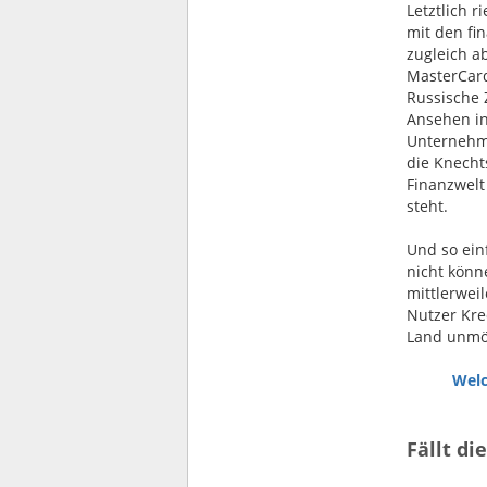
Letztlich r
mit den fi
zugleich ab
MasterCard
Russische 
Ansehen in
Unternehme
die Knecht
Finanzwelt
steht.
Und so ein
nicht könn
mittlerwei
Nutzer Kre
Land unmög
Welc
Fällt di