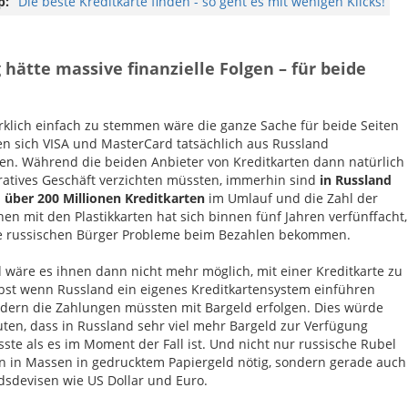
p:
Die beste Kreditkarte finden - so geht es mit wenigen Klicks!
hätte massive finanzielle Folgen – für beide
rklich einfach zu stemmen wäre die ganze Sache für beide Seiten
lten sich VISA und MasterCard tatsächlich aus Russland
en. Während die beiden Anbieter von Kreditkarten dann natürlich
kratives Geschäft verzichten müssten, immerhin sind
in Russland
n
über 200 Millionen Kreditkarten
im Umlauf und die Zahl der
nen mit den Plastikkarten hat sich binnen fünf Jahren verfünffacht,
e russischen Bürger Probleme beim Bezahlen bekommen.
 wäre es ihnen dann nicht mehr möglich, mit einer Kreditkarte zu
lbst wenn Russland ein eigenes Kreditkartensystem einführen
dern die Zahlungen müssten mit Bargeld erfolgen. Dies würde
ten, dass in Russland sehr viel mehr Bargeld zur Verfügung
ste als es im Moment der Fall ist. Und nicht nur russische Rubel
 in Massen in gedrucktem Papiergeld nötig, sondern gerade auch
dsdevisen wie US Dollar und Euro.