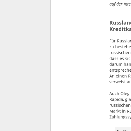
auf der Int
Russlan
Kreditk
Für Russla
zu bestehe
russischen
dass es si
darum hand
entspreche
An einen R
verweist a
Auch Oleg 
Rapida, gl
russischen
Markt in Ru
Zahlungss