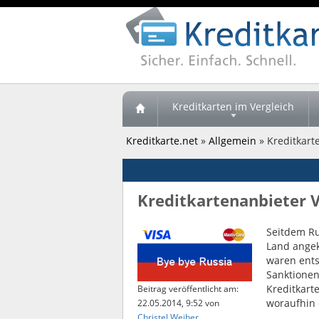
Kreditkarten im Vergleich
Kreditkarte.net
»
Allgemein
» Kreditkart
Kreditkartenanbieter 
Seitdem Ru
Land angek
waren ents
Sanktionen
Kreditkart
Beitrag veröffentlicht am:
woraufhin 
22.05.2014, 9:52
von
Christel Weiher