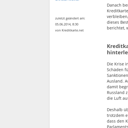
Danach ber
Kreditkart
verbleiben
zuletzt geändert am:
dieses Bes
05.06.2014, 8:30
berichtet,
von Kreditkarte.net
Kreditk
hinterl
Die Krise i
Schäden fü
Sanktionen
Ausland. A
damit begr
Russland z
die Luft au
Deshalb üb
trotzdem e
dass den K
Parlaments