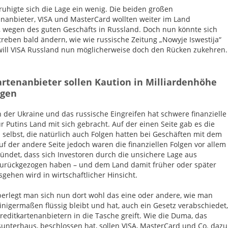
uhigte sich die Lage ein wenig. Die beiden großen
enanbieter, VISA und MasterCard wollten weiter im Land
, wegen des guten Geschäfts in Russland. Doch nun könnte sich
treben bald ändern, wie wie russische Zeitung „Nowyje Iswestija“
 will VISA Russland nun möglicherweise doch den Rücken zukehren.
artenanbieter sollen Kaution in Milliardenhöhe
egen
n der Ukraine und das russische Eingreifen hat schwere finanzielle
r Putins Land mit sich gebracht. Auf der einen Seite gab es die
 selbst, die natürlich auch Folgen hatten bei Geschäften mit dem
uf der andere Seite jedoch waren die finanziellen Folgen vor allem
ündet, dass sich Investoren durch die unsichere Lage aus
urückgezogen haben – und dem Land damit früher oder später
sgehen wird in wirtschaftlicher Hinsicht.
erlegt man sich nun dort wohl das eine oder andere, wie man
inigermaßen flüssig bleibt und hat, auch ein Gesetz verabschiedet,
reditkartenanbietern in die Tasche greift. Wie die Duma, das
unterhaus, beschlossen hat, sollen VISA, MasterCard und Co. dazu