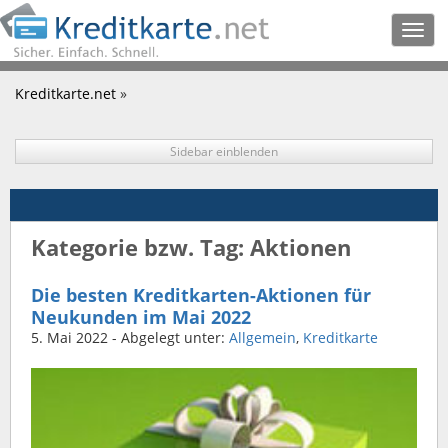
Togg
navig
Kreditkarte.net
»
Sidebar einblenden
Kategorie bzw. Tag: Aktionen
Die besten Kreditkarten-Aktionen für
Neukunden im Mai 2022
5. Mai 2022
- Abgelegt unter:
Allgemein
,
Kreditkarte