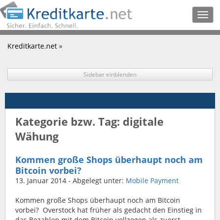
Togg
navig
Kreditkarte.net
»
Sidebar einblenden
Kategorie bzw. Tag: digitale
Wähung
Kommen große Shops überhaupt noch am
Bitcoin vorbei?
13. Januar 2014
- Abgelegt unter:
Mobile Payment
Kommen große Shops überhaupt noch am Bitcoin
vorbei? Overstock hat früher als gedacht den Einstieg in
das Bezahlen mit dem Bitcoin vollzogen als zuerst