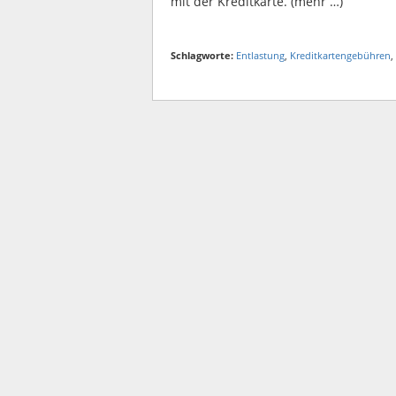
mit der Kreditkarte. (mehr …)
Schlagworte:
Entlastung
,
Kreditkartengebühren
,