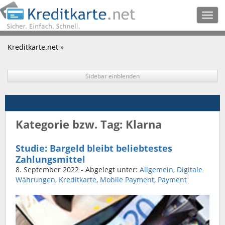
Togg
navig
Kreditkarte.net
»
Sidebar einblenden
Kategorie bzw. Tag: Klarna
Studie: Bargeld bleibt beliebtestes
Zahlungsmittel
8. September 2022
- Abgelegt unter:
Allgemein
,
Digitale
Währungen
,
Kreditkarte
,
Mobile Payment
,
Payment