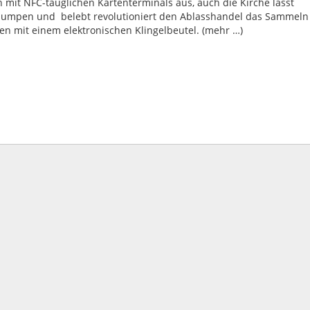
n mit NFC-tauglichen Kartenterminals aus, auch die Kirche lässt
t lumpen und belebt revolutioniert den Ablasshandel das Sammeln
n mit einem elektronischen Klingelbeutel. (mehr …)