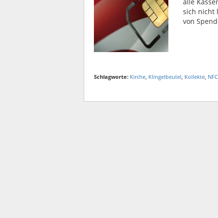
alle Kasse
sich nich
von Spende
Schlagworte:
Kirche
,
Klingelbeutel
,
Kollekte
,
NFC