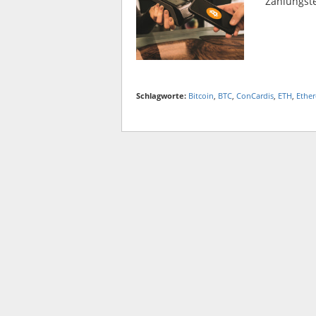
Zahlungst
Schlagworte:
Bitcoin
,
BTC
,
ConCardis
,
ETH
,
Ethe