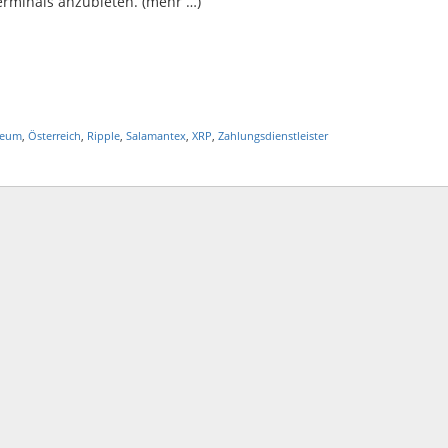
erminals anzubieten. (mehr …)
reum
,
Österreich
,
Ripple
,
Salamantex
,
XRP
,
Zahlungsdienstleister