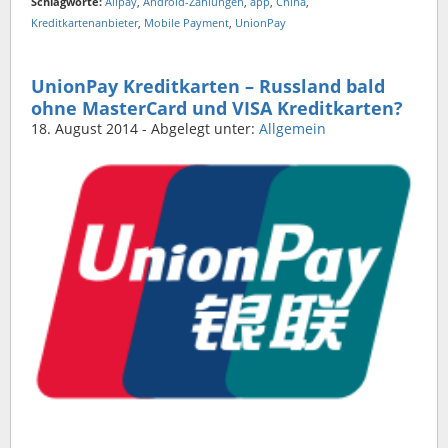
Schlagworte:
Alipay
,
Android-Zahlungen
,
app
,
China
,
Kreditkartenanbieter
,
Mobile Payment
,
UnionPay
UnionPay Kreditkarten – Russland bald
ohne MasterCard und VISA Kreditkarten?
18. August 2014
- Abgelegt unter:
Allgemein