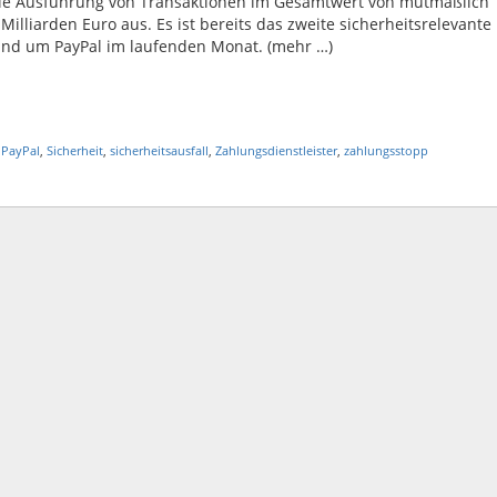
ie Ausführung von Transaktionen im Gesamtwert von mutmaßlich
Milliarden Euro aus. Es ist bereits das zweite sicherheitsrelevante
und um PayPal im laufenden Monat. (mehr …)
,
PayPal
,
Sicherheit
,
sicherheitsausfall
,
Zahlungsdienstleister
,
zahlungsstopp