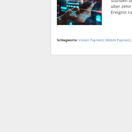
Stunden d
über zehn 
Ereignis r
Schlagworte:
Instant Payment
,
Mobile Payment