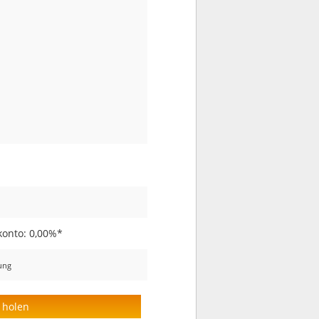
konto: 0,00%*
nung
 holen