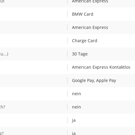
tut
American Express
BMW Card
American Express
Charge Card
u...)
30 Tage
American Express Kontaktlos
Google Pay, Apple Pay
nein
ch?
nein
ja
g?
ja