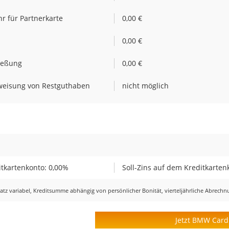
r für Partnerkarte
0,00 €
e
0,00 €
ießung
0,00 €
weisung von Restguthaben
nicht möglich
tkartenkonto: 0,00%
Soll-Zins auf dem Kreditkarten
ssatz variabel, Kreditsumme abhängig von persönlicher Bonität, vierteljährliche Abrech
Jetzt BMW Card