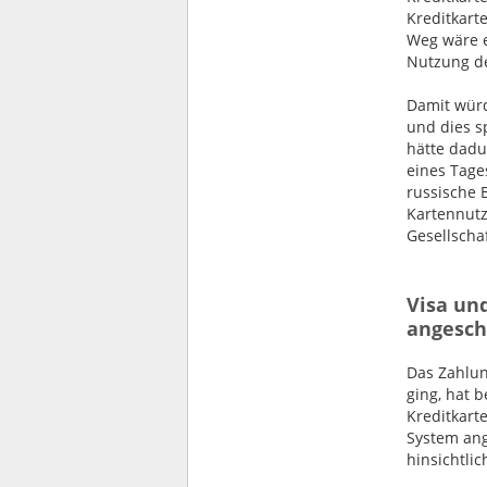
Kreditkart
Weg wäre e
Nutzung de
Damit würd
und dies s
hätte dadu
eines Tage
russische 
Kartennutz
Gesellscha
Visa un
angesch
Das Zahlun
ging, hat 
Kreditkart
System ang
hinsichtli