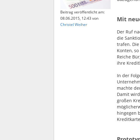
Beitrag veröffentlicht am:
Mit neu
08.06.2015, 12:43
von
Christel Weiher
Der Ruf na
die Sankti
trafen. Di
Konten, so
Reiche Bür
ihre Kredi
In der Fol
Unternehme
machte deu
Damit wird
großen Kre
möglicherw
hingegen b
Kreditkart
Prototy