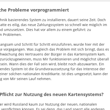
che Probleme vorprogrammiert
hnik basierendes System zu installieren, dauert seine Zeit. Doch
atte es eilig, das neue Zahlungssystem so schnell wie möglich im
d umzusetzen. Dies hat vor allem zu einem geführt: zu
n Problemen.
 langsam und Schritt für Schritt einzuführen, wurde hier mit der
e vorgegangen. Was zugleich das Problem mit sich bringt, dass es
chwächung des Vertrauens der Bürger in das Kartensystem kam.
zurückzugewinnen, muss Mir funktionieren und möglichst überall
sein. Wann dies der Fall sein wird, bleibt noch abzuwarten. Ein
rendes System ist die Grundvoraussetzung für das Interesse der
einer solchen nationalen Kreditkarte. Ist dies umgesetzt, kann der
g von Mir seinen Lauf nehmen.
flicht zur Nutzung des neuen Kartensystems?
er wird Russland kaum zur Nutzung der neuen, nationalen
e verpflichten können. Es sei denn, das Land sperrt alle anderen