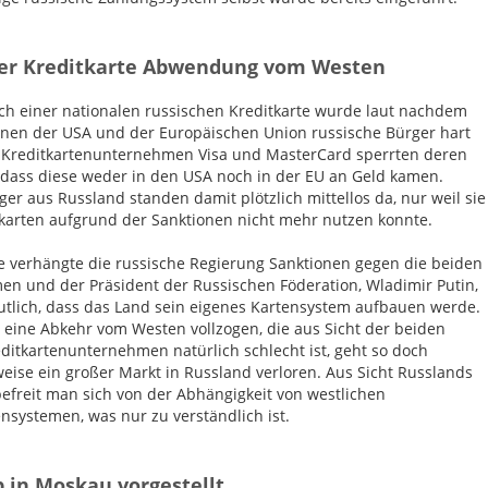
er Kreditkarte Abwendung vom Westen
ch einer nationalen russischen Kreditkarte wurde laut nachdem
onen der USA und der Europäischen Union russische Bürger hart
e Kreditkartenunternehmen Visa und MasterCard sperrten deren
 dass diese weder in den USA noch in der EU an Geld kamen.
ger aus Russland standen damit plötzlich mittellos da, nur weil sie
tkarten aufgrund der Sanktionen nicht mehr nutzen konnte.
ge verhängte die russische Regierung Sanktionen gegen die beiden
n und der Präsident der Russischen Föderation, Wladimir Putin,
tlich, dass das Land sein eigenes Kartensystem aufbauen werde.
 eine Abkehr vom Westen vollzogen, die aus Sicht der beiden
ditkartenunternehmen natürlich schlecht ist, geht so doch
eise ein großer Markt in Russland verloren. Aus Sicht Russlands
efreit man sich von der Abhängigkeit von westlichen
ensystemen, was nur zu verständlich ist.
p in Moskau vorgestellt