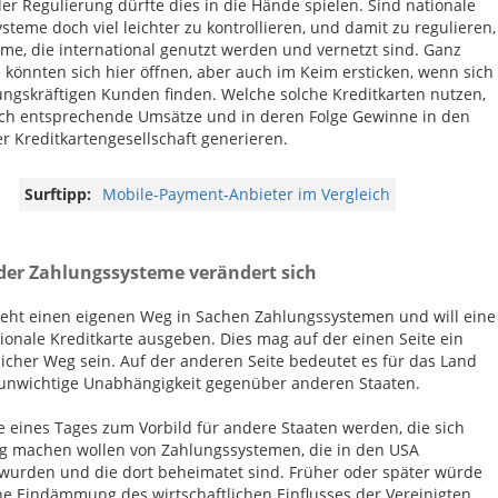
der Regulierung dürfte dies in die Hände spielen. Sind nationale
steme doch viel leichter zu kontrollieren, und damit zu regulieren,
me, die international genutzt werden und vernetzt sind. Ganz
könnten sich hier öffnen, aber auch im Keim ersticken, wenn sich
ungskräftigen Kunden finden. Welche solche Kreditkarten nutzen,
h entsprechende Umsätze und in deren Folge Gewinne in den
r Kreditkartengesellschaft generieren.
Surftipp:
Mobile-Payment-Anbieter im Vergleich
 der Zahlungssysteme verändert sich
eht einen eigenen Weg in Sachen Zahlungssystemen und will eine
tionale Kreditkarte ausgeben. Dies mag auf der einen Seite ein
cher Weg sein. Auf der anderen Seite bedeutet es für das Land
 unwichtige Unabhängigkeit gegenüber anderen Staaten.
e eines Tages zum Vorbild für andere Staaten werden, die sich
 machen wollen von Zahlungssystemen, die in den USA
 wurden und die dort beheimatet sind. Früher oder später würde
ine Eindämmung des wirtschaftlichen Einflusses der Vereinigten