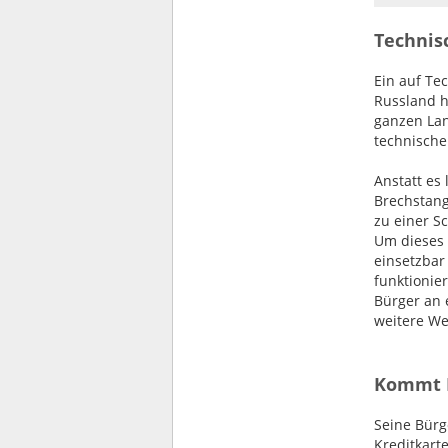
Technis
Ein auf Tec
Russland h
ganzen Lan
technische
Anstatt es
Brechstang
zu einer S
Um dieses 
einsetzbar 
funktionie
Bürger an 
weitere We
Kommt P
Seine Bürg
Kreditkart