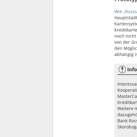
Wie „Russi
Hauptstadt 
Kartensyst
Kreditkart
noch nicht
von der Gr
den Möglic
abhängig is
Info
Interessa
Kooperat
MasterCar
Kreditkar
Weitere m
dazugehö
Bank Ross
Skorobog