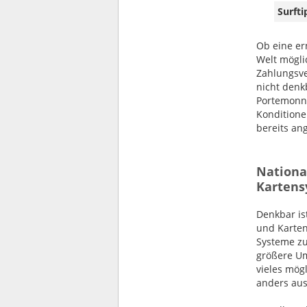
Surfti
Ob eine er
Welt mögli
Zahlungsve
nicht denk
Portemonn
Konditione
bereits an
National
Karten
Denkbar is
und Karten
Systeme zu
größere Um
vieles mög
anders auss