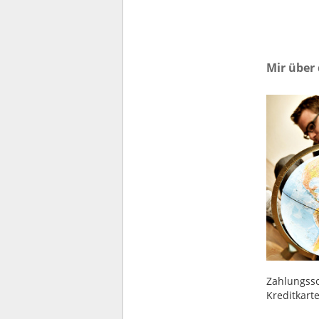
Mir über
Zahlungsso
Kreditkart