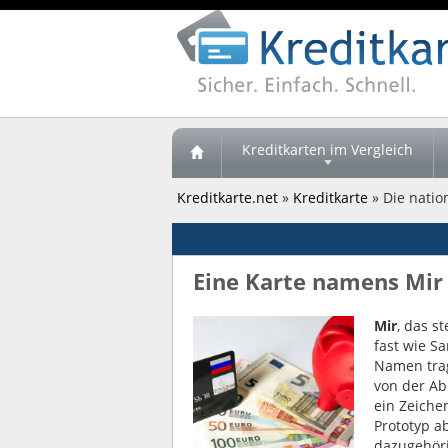
Kreditkarten im Vergleich
Kreditkarte.net
»
Kreditkarte
» Die natio
Eine Karte namens Mir 
Mir
, das s
fast wie S
Namen trag
von der Ab
ein Zeiche
Prototyp a
dazugehöri