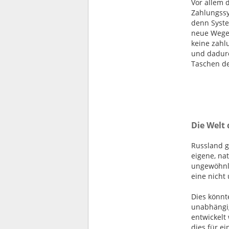
Vor allem 
Zahlungssy
denn Syste
neue Wege 
keine zahl
und dadurc
Taschen de
Die Welt
Russland g
eigene, na
ungewöhnli
eine nicht
Dies könnt
unabhängig
entwickelt
dies für e