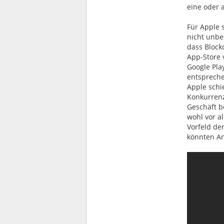
eine oder 
Für Apple 
nicht unbe
dass Block
App-Store v
Google Pla
entspreche
Apple schie
Konkurrenz
Geschäft be
wohl vor a
Vorfeld de
könnten An