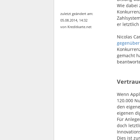
Wie dabei 
Konkurrenz
zuletzt geändert am:
Zahlsystem
05.08.2014, 14:32
er letztlic
von Kreditkarte.net
Nicolas Ca
gegenüber
Konkurrenz
gemacht ha
beantworte
Vertrau
Wenn Apple
120.000 Nu
den eigene
eigenen di
Für Anleger
doch letzt
Innovation
Dies ist z