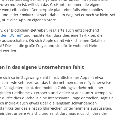
zu vermuten ist, will sich das Großunternehmen die eigene
 vom Leib halten. Denn: Apple plant ebenfalls eine mobiles
 und jeder Konkurrent steht dabei im Weg, sei er noch so klein, sei
h „nur“ eine App im eigenen Store.
ry, der Blockchain-Betreiber, reagierte auch entsprechend
 dem „Wired“
und machte klar, dass dies eine Taktik sei, die
 auszuschalten. Ob sich Apple damit wirklich einen Gefallen
t? Dies ist die große Frage, und sie dürfte wohl mit Nein
t werden.
en in das eigene Unternehmen fehlt
 sich so im Zugzwang sieht hinsichtlich einer App mit etwa
tzern, wie sehr vertraut das Unternehmen dann möglicherweise
n Fähigkeiten nicht, den mobilen Zahlungsverkehr mit einer
gitalen Geldbörse zu erobern und vielleicht auch umzukrempeln?
 dürfte dies durchaus eine interessante Frage darstellen, sagt sie
lich indirekt auch etwas über die langsam schwindenden
sfähigkeiten des einst so glorreichen Unternehmens auszusagen.
umindest unsere Ansicht, und es ist durchaus möglich, dass der