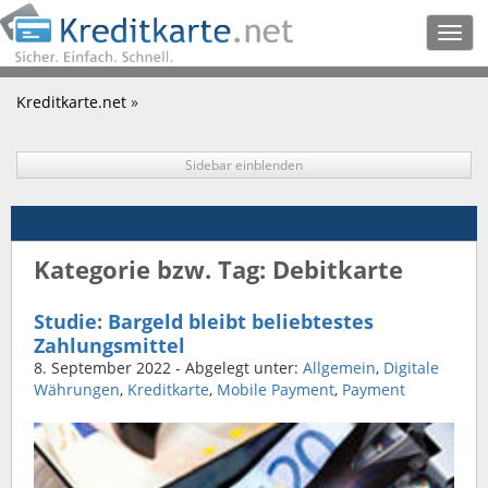
Togg
navig
Kreditkarte.net
»
Sidebar einblenden
Kategorie bzw. Tag: Debitkarte
Studie: Bargeld bleibt beliebtestes
Zahlungsmittel
8. September 2022
- Abgelegt unter:
Allgemein
,
Digitale
Währungen
,
Kreditkarte
,
Mobile Payment
,
Payment