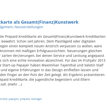
itkarte als Gesamt(Finanz)Kunstwerk
llgemein
,
Neuvorstellungen
Die Prepaid-Kreditkarte als Gesamt(Finanz)Kunstwerk Kreditkarten
 bewährt. Schon seit Jahren. Dem Plastikgeld oder digitalen
egen einen komplett neuen Anstrich verpassen zu wollen, wäre
 Ansinnen mit mäßigen Erfolgsaussichten. Neuerungen gleichen
 zarten Verzierungen, bei denen Service und Leistung angepasst
s sich eine echte Innovation abzeichnet. Für das im Frühjahr 2013
 Start-up Papayer haben Maximilian Tayenthal und Valetin Stalf
 und eigene Erfahrungen in das Design einfließen lassen und
den Finger an den Puls der Zeit gelegt. Als Ergebnis präsentieren
repaid Kreditkarte, die Jugendliche begeistern und Eltern
soll. (mehr …)
ercard
,
papayer
,
prepaid
,
teenager