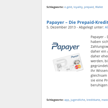
Schlagworte:
e-geld
,
loyality
,
prepaid
,
Wallet
Papayer – Die Prepaid-Kred
5. Dezember 2013
- Abgelegt unter:
A
Papayer - 
haben sich
Zahlungsw
daher ein
daher eher
werden, bi
gegründete
ihr Wissen
gleichsam 
sie eine P
beruhigen 
Schlagworte:
app
,
jugendliche
,
kreditkarte
,
mast