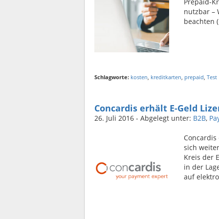
Prepaid-Kr
nutzbar – 
beachten 
Schlagworte:
kosten
,
kreditkarten
,
prepaid
,
Test
Concardis erhält E-Geld Lize
26. Juli 2016
- Abgelegt unter:
B2B
,
Pa
Concardis 
sich weite
Kreis der
in der Lag
auf elektr