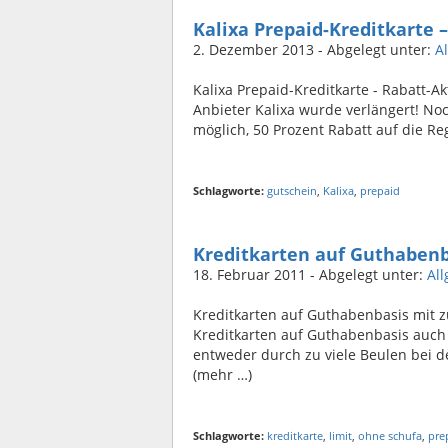
Kalixa Prepaid-Kreditkarte 
2. Dezember 2013
- Abgelegt unter:
A
Kalixa Prepaid-Kreditkarte - Rabatt-A
Anbieter Kalixa wurde verlängert! No
möglich, 50 Prozent Rabatt auf die Re
Schlagworte:
gutschein
,
Kalixa
,
prepaid
Kreditkarten auf Guthabenb
18. Februar 2011
- Abgelegt unter:
Al
Kreditkarten auf Guthabenbasis mit z
Kreditkarten auf Guthabenbasis auch 
entweder durch zu viele Beulen bei 
(mehr …)
Schlagworte:
kreditkarte
,
limit
,
ohne schufa
,
pre