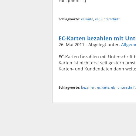
Fall. (mehr …)
Schlagworte:
ec karte
,
elv
,
unterschrift
EC-Karten bezahlen mit Unt
26. Mai 2011
- Abgelegt unter:
Allgem
EC-Karten bezahlen mit Unterschrift 
Karten ist nicht erst seit gestern u
Karten- und Kundendaten dann weit
Schlagworte:
bezahlen
,
ec karte
,
elv
,
unterschrift