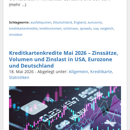
(mehr …)
Schlagworte:
ausfallquoten
,
Deutschland
,
England
,
eurozone
,
kreditkartenkredite
,
kreditvolumen
,
sollzinsen
,
spreads
,
usa
,
vergleich
,
zinssätze
Kreditkartenkredite Mai 2026 – Zinssätze,
Volumen und Zinslast in USA, Eurozone
und Deutschland
18. Mai 2026
- Abgelegt unter:
Allgemein
,
Kreditkarte
,
Statistiken