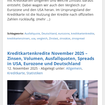
mit Kreditkarten umgehen und welche Zinslast daraus
entsteht. Dabei wagen wir auch den Vergleich zur
Eurozone und den USA heran. Im Ursprungsland der
Kreditkarte ist die Nutzung der Kredite nach offiziellen
Zahlen rückläufig. (mehr …)
Schlagworte:
Ausfallquote
,
Deutschland
,
eurozone
,
kreditkartenkredite
,
kreditkartenzinsen
,
usa
,
vergleich
,
Zinslast
,
zinssätze
,
zinsspread
Kreditkartenkredite November 2025 –
Zinsen, Volumen, Ausfallquoten, Spreads
in USA, Eurozone und Deutschland
12. November 2025
- Abgelegt unter:
Allgemein
,
Kreditkarte
,
Statistiken