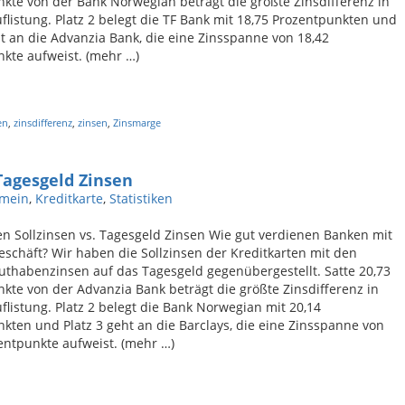
kte von der Bank Norwegian beträgt die größte Zinsdifferenz in
flistung. Platz 2 belegt die TF Bank mit 18,75 Prozentpunkten und
ht an die Advanzia Bank, die eine Zinsspanne von 18,42
kte aufweist. (mehr …)
en
,
zinsdifferenz
,
zinsen
,
Zinsmarge
 Tagesgeld Zinsen
emein
,
Kreditkarte
,
Statistiken
en Sollzinsen vs. Tagesgeld Zinsen Wie gut verdienen Banken mit
schäft? Wir haben die Sollzinsen der Kreditkarten mit den
uthabenzinsen auf das Tagesgeld gegenübergestellt. Satte 20,73
kte von der Advanzia Bank beträgt die größte Zinsdifferenz in
flistung. Platz 2 belegt die Bank Norwegian mit 20,14
kten und Platz 3 geht an die Barclays, die eine Zinsspanne von
entpunkte aufweist. (mehr …)