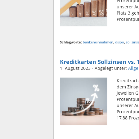
Prozentpun
unserer Au
Platz 3 ge
Prozentpun
Schlagworte:
bankeneinnahmen
,
dispo
,
sollzins
Kreditkarten Sollzinsen vs.
1. August 2023
- Abgelegt unter:
Allg
Kreditkart
dem Zinsge
jeweilen G
Prozentpun
unserer Au
Prozentpun
17,88 Proz